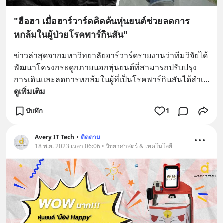
"ฮือฮา เมื่อฮาร์วาร์ดคิดค้นหุ่นยนต์ช่วยลดการ
หกล้มในผู้ป่วยโรคพาร์กินสัน"
ข่าวล่าสุดจากมหาวิทยาลัยฮาร์วาร์ดรายงานว่าทีมวิจัยได้
พัฒนาโครงกระดูกภายนอกหุ่นยนต์ที่สามารถปรับปรุง
การเดินและลดการหกล้มในผู้ที่เป็นโรคพาร์กินสันได้สำเ
... 
ดูเพิ่มเติม
บันทึก
1
Avery IT Tech
•
ติดตาม
18 พ.ย. 2023 เวลา 06:06 • วิทยาศาสตร์ & เทคโนโลยี