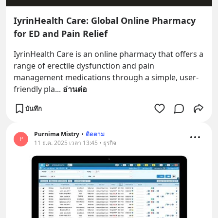
IyrinHealth Care: Global Online Pharmacy
for ED and Pain Relief
IyrinHealth Care is an online pharmacy that offers a 
range of erectile dysfunction and pain 
management medications through a simple, user-
friendly pla
... 
อ่านต่อ
บันทึก
Purnima Mistry
•
ติดตาม
P
11 ธ.ค. 2025 เวลา 13:45 • ธุรกิจ