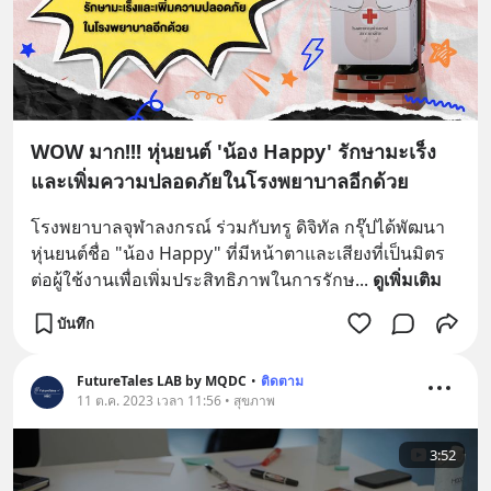
WOW มาก!!! หุ่นยนต์ 'น้อง Happy' รักษามะเร็ง
และเพิ่มความปลอดภัยในโรงพยาบาลอีกด้วย
โรงพยาบาลจุฬาลงกรณ์ ร่วมกับทรู ดิจิทัล กรุ๊ปได้พัฒนา
หุ่นยนต์ชื่อ "น้อง Happy" ที่มีหน้าตาและเสียงที่เป็นมิตร
ต่อผู้ใช้งานเพื่อเพิ่มประสิทธิภาพในการรักษ
... 
ดูเพิ่มเติม
บันทึก
FutureTales LAB by MQDC
•
ติดตาม
11 ต.ค. 2023 เวลา 11:56 • สุขภาพ
3:52