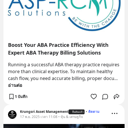
Boost Your ABA Practice Efficiency With
Expert ABA Therapy Billing Solutions
Running a successful ABA therapy practice requires 
more than clinical expertise. To maintain healthy 
cash flow, you need accurate billing, proper docu
... 
อ่านต่อ
1 บันทึก
Krungsri Asset Management
•
ติดตาม
ยืนยันแล้ว
17 พ.ย. 2025 เวลา 11:08 • หุ้น & เศรษฐกิจ