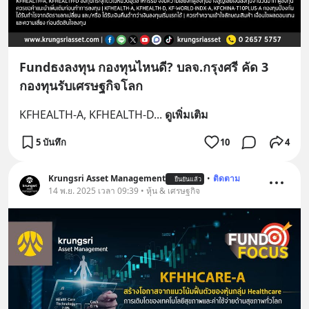
Fundธงลงทุน กองทุนไหนดี? บลจ.กรุงศรี คัด 3
กองทุนรับเศรษฐกิจโลก
KFHEALTH-A, KFHEALTH-D
... 
ดูเพิ่มเติม
5 บันทึก
10
4
Krungsri Asset Management
•
ติดตาม
ยืนยันแล้ว
14 พ.ย. 2025 เวลา 09:39 • หุ้น & เศรษฐกิจ