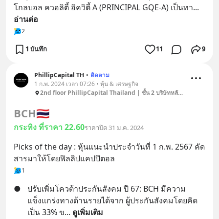
โกลบอล ควอลิตี้ อิควิตี้ A (PRINCIPAL GQE-A) เป็นทา
... 
อ่านต่อ
2
1 บันทึก
11
9
PhillipCapital TH
•
ติดตาม
1 ก.พ. 2024 เวลา 07:26 • หุ้น & เศรษฐกิจ
2nd floor PhillipCapital Thailand | ชั้น 2 บริษัทหลักทรัพย์ฟิลลิป ประเทศไทย
BCH
🇹🇭
กระทิง ที่ราคา 22.60
ราคาปิด 31 ม.ค. 2024
Picks of the day : หุ้นแนะนำประจำวันที่ 1 ก.พ. 2567 คัด
สารมาให้โดยฟิลลิปแคปปิตอล
1
●
ปรับเพิ่มโควต้าประกันสังคม ปี 67: BCH มีความ
แข็งแกร่งทางด้านรายได้จาก ผู้ประกันสังคมโดยคิด
เป็น 33% ข
... 
ดูเพิ่มเติม