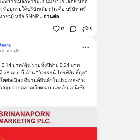
ำมะพร้าวเมจิกฟาร์ม, ขนมขาไก่โลตัส นี่คือ
ี่อยู่ภายใต้บริษัทเดียวกัน คือ บริษัท ศรี
(มหาชน) หรือ SNNP
... 
อ่านต่อ
12
5
ติดตาม
้น & เศรษฐกิจ
.14 บาท/หุ้น รวมทั้งปีจ่าย 0.24 บาท 
 28 เม.ย.นี้ ด้าน “วิวรรธน์ ไกรพิสิทธิ์กุล” 
บโตต่อเนื่อง ดีมานด์สินค้าในประเทศ-ต่าง
 วอลุ่มจากตลาดเวียดนามและอินโดนีเซีย