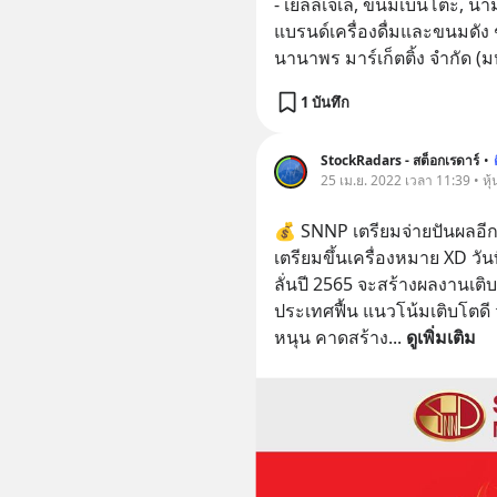
- เยลลี่เจเล่, ขนมเบนโตะ, น้
แบรนด์เครื่องดื่มและขนมดัง ๆ ท
นานาพร มาร์เก็ตติ้ง จำกัด 
1 บันทึก
StockRadars - สต็อกเรดาร์
•
25 เม.ย. 2022 เวลา 11:39 • หุ
💰 SNNP เตรียมจ่ายปันผลอีก 0
เตรียมขึ้นเครื่องหมาย XD วันที่
ลั่นปี 2565 จะสร้างผลงานเติ
ประเทศฟื้น แนวโน้มเติบโตดี
หนุน คาดสร้าง
... 
ดูเพิ่มเติม