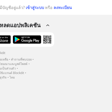
มีบัญชีอยู่แล้ว?
เข้าสู่ระบบ
หรือ
ลงทะเบียน
โหลดแอปพลิเคชัน
kdit
วยเหลือ
คำถามที่พบบ่อย
ฆษณาและบูสต์โพสต์
เป็นส่วนตัว
้แบรนด์ Blockdit
ธุรกิจ
ไทย