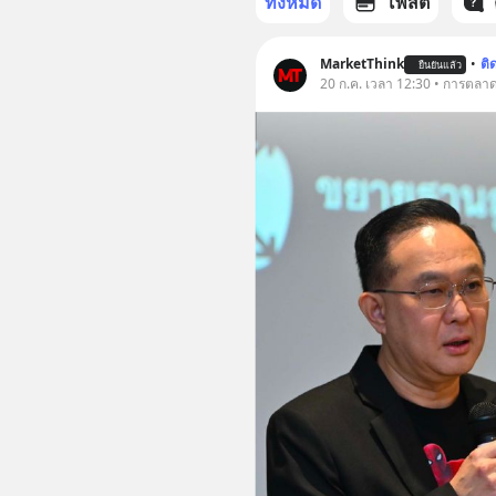
ทั้งหมด
โพสต์
MarketThink
•
ติ
ยืนยันแล้ว
20 ก.ค. เวลา 12:30 • การตลา