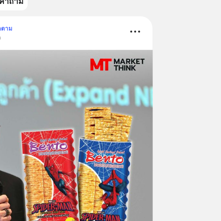
คำถาม
ดตาม
ด