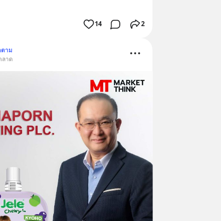
14
2
ดตาม
รตลาด