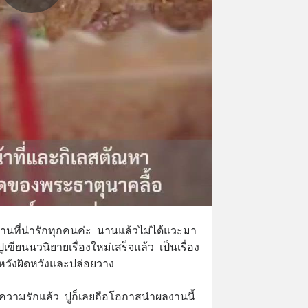
กอ่านที่น่ารักทุกคนค่ะ  นานแล้วไม่ได้แวะมา
ูเขียนนวนิยายเรื่องใหม่เสร็จแล้ว  เป็นเรื่อง
มหวังผิดหวังและปล่อยวาง  
่งความรักแล้ว  ปูก็เลยถือโอกาสนำผลงานนี้