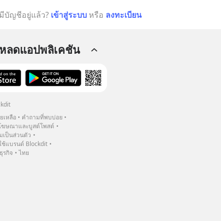
มีบัญชีอยู่แล้ว?
เข้าสู่ระบบ
หรือ
ลงทะเบียน
โหลดแอปพลิเคชัน
kdit
วยเหลือ
คำถามที่พบบ่อย
ฆษณาและบูสต์โพสต์
เป็นส่วนตัว
้แบรนด์ Blockdit
ธุรกิจ
ไทย