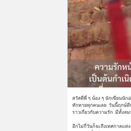
สวัสดีพี่ ๆ น้อง ๆ นักเขียนนั
ทักทายทุกคนเลย  วันนี้ฤกษ์ดีป
ราวเกี่ยวกับความรัก  มีทั้งส
อีกไม่กี่วันก็จะถึงเทศกาลแห