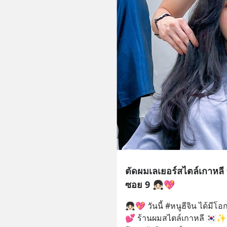
ตัดผมเลเยอร์สไตล์เกาหลี
ซอย 9 👧🏻💖
👧🏻💖 วันนี้ #หนูฮีจิน ได้มีโอกาส
💕 ร้านผมสไตล์เกาหลี 🇰🇷✨ อ