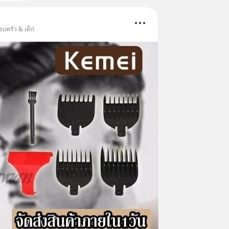
อบครัว & เด็ก