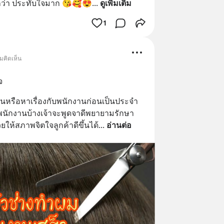
กว่า ประทับใจมาก 😘🥰😍
... 
ดูเพิ่มเติม
1
มคิดเห็น
จ
่นหรือหาเรื่องกับพนักงานก่อนเป็นประจำ
แม้พนักงานบ้างเจ้าจะพูดจาดีพยายามรักษา
ห้สภาพจิตใจลูกค้าดีขึ้นได้
... 
อ่านต่อ