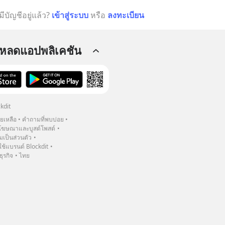
มีบัญชีอยู่แล้ว?
เข้าสู่ระบบ
หรือ
ลงทะเบียน
โหลดแอปพลิเคชัน
kdit
วยเหลือ
คำถามที่พบบ่อย
ฆษณาและบูสต์โพสต์
เป็นส่วนตัว
้แบรนด์ Blockdit
ธุรกิจ
ไทย