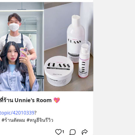
 ที่ร้าน Unnie's Room 💖
/topic/42010339
?
ร้านตัดผม #หนูฮีจินรีวิว
1