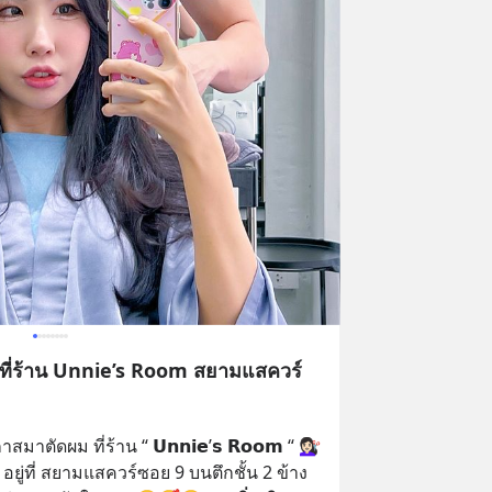
 ที่ร้าน Unnie’s Room สยามแสควร์
มาตัดผม ที่ร้าน “ 𝗨𝗻𝗻𝗶𝗲’𝘀 𝗥𝗼𝗼𝗺 “ 💇🏻‍♀️
ยู่ที่ สยามแสควร์ซอย 9 บนตึกชั้น 2 ข้าง