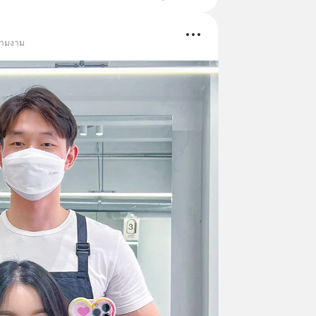
วามงาม