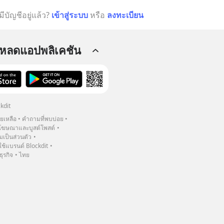
มีบัญชีอยู่แล้ว?
เข้าสู่ระบบ
หรือ
ลงทะเบียน
โหลดแอปพลิเคชัน
kdit
วยเหลือ
คำถามที่พบบ่อย
ฆษณาและบูสต์โพสต์
เป็นส่วนตัว
้แบรนด์ Blockdit
ธุรกิจ
ไทย