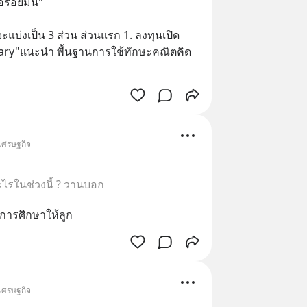
ร่อยมัน" 
​จะแบ่งเป็น​ 3 ส่วน​ ส่วนแรก​ 1. ลงทุนเปิด
inary"แนะนำ​ พื้นฐานการใช้ทักษะ​คณิตคิด
 เศรษฐกิจ
อะไรในช่วงนี้ ? วานบอก
นการศึกษาให้ลูก
 เศรษฐกิจ