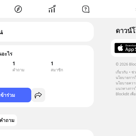
ดาวน์
น
ุนอะไร
1
1
© 2026 Bloc
คำถาม
สมาชิก
เกี่ยวกับ
ช่
นโยบายการโ
นโยบายความ
แนวทางการใช
Blockdit เพื่อ
เข้าร่วม
คำถาม