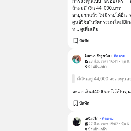
การลงทุนแบบ "อร่อยใคร"  "อ
ถ้าผมมี​ เงิน​ 44, 000.บาท​ 
อายุมากแล้ว​ ไม่มีรายได้อื่น​  
ศูนย์วิจัย"นวัตกรรม​มใหม่​B
ท
... 
ดูเพิ่มเติม
บันทึก
จินตนา ยังสูงเนิน
•
ติดตาม
28 มี.ค. เวลา 16:41 • หุ้น &
บ้านปิ่นเกล้า
มีเงินอยู่ 44,000 จะลงทุน
จะเอาเงิน44000เอาไว้เป็นทุ
บันทึก
เหนียวไก่
•
ติดตาม
27 มี.ค. เวลา 15:02 • หุ้น &
บ้านปิ่นเกล้า