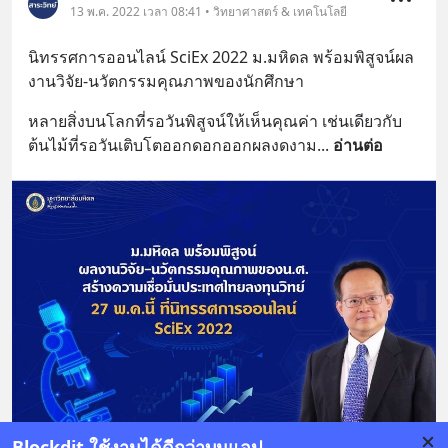
13 พ.ค. 2022 เวลา 08:41 • วิทยาศาสตร์ & เทคโนโลยี
นิทรรศการออนไลน์ SciEx 2022 ม.มหิดล พร้อมพิสูจน์ผล
งานวิจัย-นวัตกรรมคุณภาพของนักศึกษา
หลายสิ่งบนโลกที่รอวันพิสูจน์ให้เห็นคุณค่า เช่นเดียวกับ
ต้นไม้ที่รอวันเติบโตออกดอกออกผลงดงาม
... 
อ่านต่อ
Blockdit ใช้งานได้ดีกว่าบนแอป