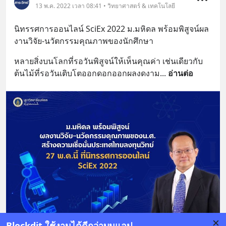
13 พ.ค. 2022 เวลา 08:41 • วิทยาศาสตร์ & เทคโนโลยี
นิทรรศการออนไลน์ SciEx 2022 ม.มหิดล พร้อมพิสูจน์ผล
งานวิจัย-นวัตกรรมคุณภาพของนักศึกษา
หลายสิ่งบนโลกที่รอวันพิสูจน์ให้เห็นคุณค่า เช่นเดียวกับ
ต้นไม้ที่รอวันเติบโตออกดอกออกผลงดงาม
... 
อ่านต่อ
Blockdit ใช้งานได้ดีกว่าบนแอป