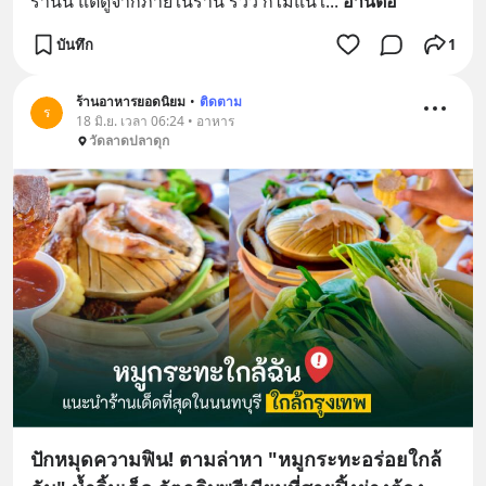
ร้านนี้ แต่ดูจากภายในร้าน รีวิว ก็ไม่แน่ใ
... 
อ่านต่อ
บันทึก
1
ร้านอาหารยอดนิยม
•
ติดตาม
ร
18 มิ.ย. เวลา 06:24 • อาหาร
วัดลาดปลาดุก
ปักหมุดความฟิน! ตามล่าหา "หมูกระทะอร่อยใกล้