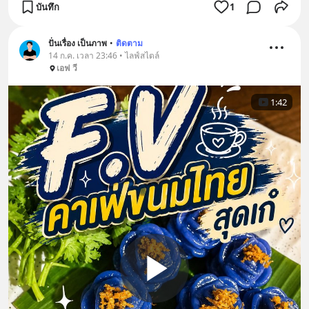
บันทึก
1
ปั่นเรื่อง เป็นภาพ
•
ติดตาม
14 ก.ค. เวลา 23:46 • ไลฟ์สไตล์
เอฟ วี
1:42