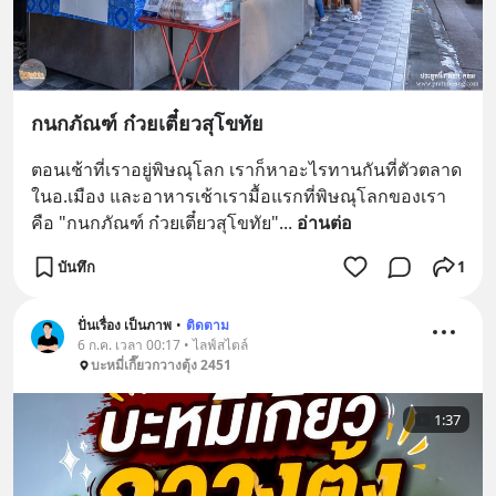
กนกภัณฑ์ ก๋วยเตี๋ยวสุโขทัย
ตอนเช้าที่เราอยู่พิษณุโลก เราก็หาอะไรทานกันที่ตัวตลาด 
ในอ.เมือง และอาหารเช้าเรามื้อแรกที่พิษณุโลกของเรา  
คือ "กนกภัณฑ์ ก๋วยเตี๋ยวสุโขทัย"
... 
อ่านต่อ
บันทึก
1
ปั่นเรื่อง เป็นภาพ
•
ติดตาม
6 ก.ค. เวลา 00:17 • ไลฟ์สไตล์
บะหมี่เกี๊ยวกวางตุ้ง 2451
1:37