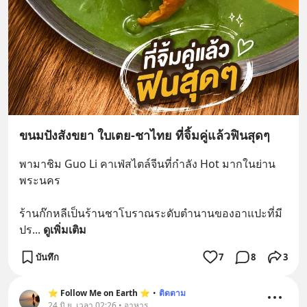
ขนมปังสังขยา ใบเตย-ชาไทย ที่จิ้มคู่แล้วฟินสุดๆ
พามาชิม Guo Li คาเฟ่สไตล์จีนที่กำลัง Hot มากในย่าน
พระนคร
ร้านก๊กหลีเป็นร้านชาโบราณระดับตำนานของอาแปะที่มี
ปร
... 
ดูเพิ่มเติม
บันทึก
7
8
3
⭐️ Follow Me on Earth ⭐️
•
ติดตาม
24 มิ.ย. เวลา 02:26 • อาหาร