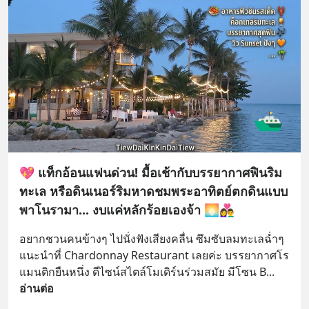
💖 แท็กอ้อนแฟนด่วน! มื้อเช้ากับบรรยากาศฟินริม
ทะเล หรือดินเนอร์ริมหาดชมพระอาทิตย์ตกดินแบบ
พาโนรามา... งบแค่หลักร้อยเองจ้า 🌅👩‍❤️‍👨
อยากชวนคนข้างๆ ไปนั่งฟังเสียงคลื่น ซึมซับลมทะเลฉ่ำๆ 
แนะนำที่ Chardonnay Restaurant เลยค่ะ บรรยากาศโร
แมนติกยืนหนึ่ง ดีไซน์สไตล์โมเดิร์นร่วมสมัย มีโซน B
... 
อ่านต่อ