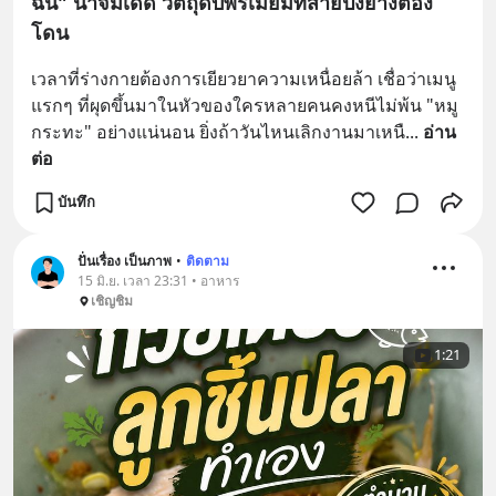
ฉัน" น้ำจิ้มเด็ด วัตถุดิบพรีเมียมที่สายปิ้งย่างต้อง
โดน
เวลาที่ร่างกายต้องการเยียวยาความเหนื่อยล้า เชื่อว่าเมนู
แรกๆ ที่ผุดขึ้นมาในหัวของใครหลายคนคงหนีไม่พ้น "หมู
กระทะ" อย่างแน่นอน ยิ่งถ้าวันไหนเลิกงานมาเหนื
... 
อ่าน
ต่อ
บันทึก
ปั่นเรื่อง เป็นภาพ
•
ติดตาม
15 มิ.ย. เวลา 23:31 • อาหาร
เชิญชิม
1:21