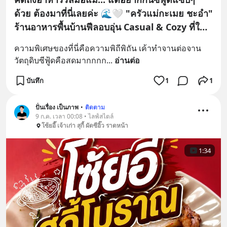
ด้วย ต้องมาที่นี่เลยค่ะ 🌊🤍 "ครัวแม่กะเมย ชะอำ"
ร้านอาหารพื้นบ้านฟีลอบอุ่น Casual & Cozy ที่ให้
ความรู้สึกเหมือนมานั่งทานข้าวบ้านญาติสนิท
​ความพิเศษของที่นี่คือความพิถีพิถัน เค้าทำจานต่อจาน 
วัตถุดิบซีฟู้ดคือสดมากกกก
... 
อ่านต่อ
บันทึก
1
1
ปั่นเรื่อง เป็นภาพ
•
ติดตาม
9 ก.ค. เวลา 00:08 • ไลฟ์สไตล์
โซ้ยอี๊ เจ้าเก่า สุกี้ ผัดซีอิ๊ว ราดหน้า
1:34