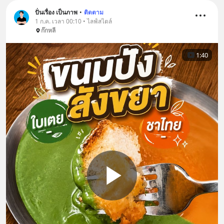
ปั่นเรื่อง เป็นภาพ
•
ติดตาม
1 ก.ค. เวลา 00:10 • ไลฟ์สไตล์
ก๊กหลี
1:40