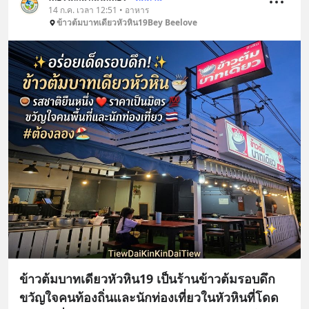
14 ก.ค. เวลา 12:51 • อาหาร
ข้าวต้มบาทเดียวหัวหิน19Bey Beelove
ข้าวต้มบาทเดียวหัวหิน19 เป็นร้านข้าวต้มรอบดึก
ขวัญใจคนท้องถิ่นและนักท่องเที่ยวในหัวหินที่โดด