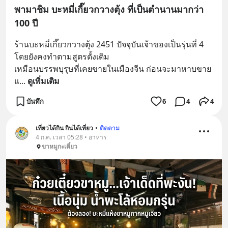
พามาชิม บะหมี่เกี๊ยวกวางตุ้ง ที่เป็นตำนานมากว่า
100 ปี
ร้านบะหมี่เกี๊ยวกวางตุ้ง 2451 ปัจจุบันเจ้าของเป็นรุ่นที่ 4 
โดยยังคงทำตามสูตรดั้งเดิม
เหมือนบรรพบุรุษที่เคยขายในเมืองจีน ก่อนจะมาหาบขาย
แ
... 
ดูเพิ่มเติม
บันทึก
6
4
4
เที่ยวได้กิน กินได้เที่ยว
•
ติดตาม
4 ก.ค. เวลา 05:28 • อาหาร
ขาหมูกะเตี๋ยว