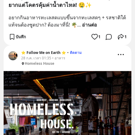
ยากแต่โคตรคุ้มค่าน้ำตาไหล! 🤤✨
อยากกินอาหารทะเลสดแบบขึ้นจากทะเลสดๆ + รสชาติใต้
แท้จนต้องซูดปาก? ต้องมาที่นี่! 🌴
... 
อ่านต่อ
บันทึก
1
1
⭐️ Follow Me on Earth ⭐️
•
ติดตาม
28 ก.ค. เวลา 01:35 • อาหาร
Homeless House