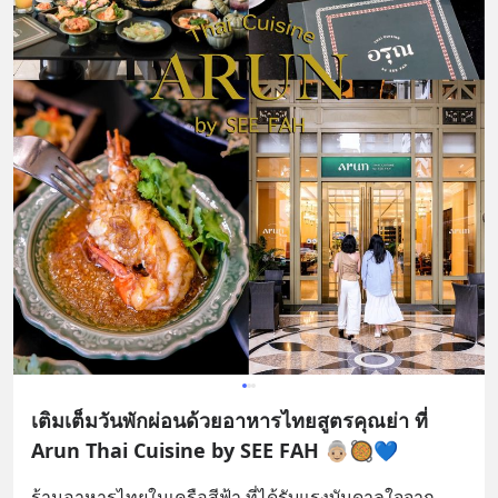
เติมเต็มวันพักผ่อนด้วยอาหารไทยสูตรคุณย่า ที่
Arun Thai Cuisine by SEE FAH 👵🏼🥘💙
ร้านอาหารไทยในเครือสีฟ้า ที่ได้รับแรงบันดาลใจจาก