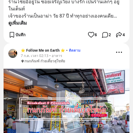
ร้านโซ้ยอี้อยู่ใน ซอยเจริญเวียง บางรัก เป็นร้านเล็กๆ อยู่
ในเต็นท์
เจ้าของร้านเป็นอาม่า วัย 87 ปี ทำทุกอย่างเองคนเดีย
... 
ดูเพิ่มเติม
บันทึก
6
2
4
⭐️ Follow Me on Earth ⭐️
•
ติดตาม
7 ก.ค. เวลา 02:13 • อาหาร
กนกภัณฑ์ ก๋วยเตี๋ยวสุโขทัย