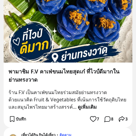
พามาชิม F.V คาเฟ่ขนมไทยสุดเก๋ ที่ไวป์ดีมากใน
ย่านทรงวาด
ร้าน F.V เป็นคาเฟ่ขนมไทยร่วมสมัยย่านทรงวาด
ด้วยแนวคิด Fruit & Vegetables ที่เน้นการใช้วัตถุดิบไทย
และสมุนไพรไทยมาสร้างสรรค์
... 
ดูเพิ่มเติม
บันทึก
7
8
3
เที่ยวได้กิน กินได้เที่ยว
•
ติดตาม