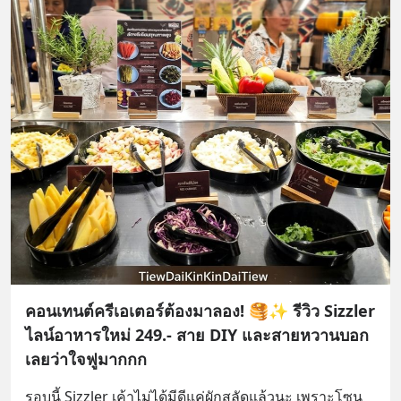
คอนเทนต์ครีเอเตอร์ต้องมาลอง! 🥞✨ รีวิว Sizzler
ไลน์อาหารใหม่ 249.- สาย DIY และสายหวานบอก
เลยว่าใจฟูมากกก
​รอบนี้ Sizzler เค้าไม่ได้มีดีแค่ผักสลัดแล้วนะ เพราะโซน