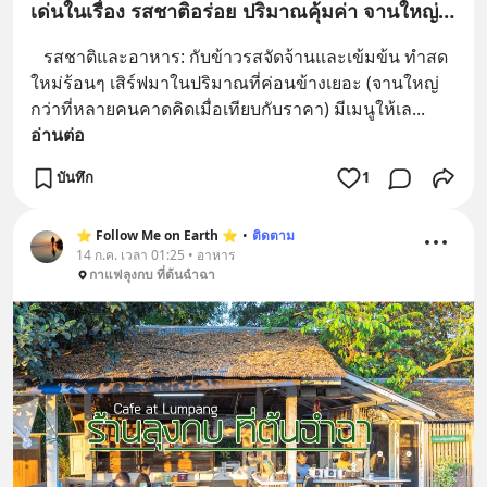
เด่นในเรื่อง รสชาติอร่อย ปริมาณคุ้มค่า จานใหญ่
และราคาเป็นมิตร 🍚🥣
​   รสชาติและอาหาร: กับข้าวรสจัดจ้านและเข้มข้น ทำสด
ใหม่ร้อนๆ เสิร์ฟมาในปริมาณที่ค่อนข้างเยอะ (จานใหญ่
กว่าที่หลายคนคาดคิดเมื่อเทียบกับราคา) มีเมนูให้เล
... 
อ่านต่อ
บันทึก
1
⭐️ Follow Me on Earth ⭐️
•
ติดตาม
14 ก.ค. เวลา 01:25 • อาหาร
กาแฟลุงกบ ที่ต้นฉำฉา