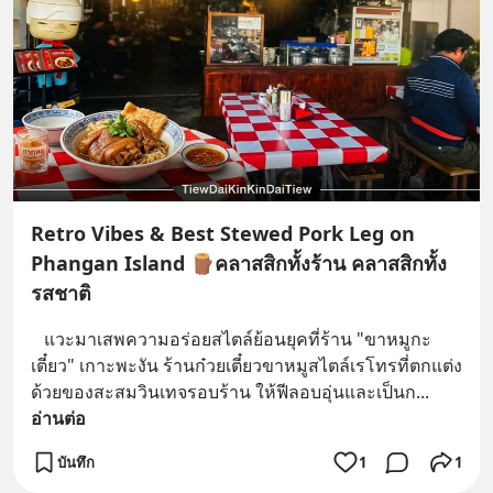
Retro Vibes & Best Stewed Pork Leg on
Phangan Island 🪵คลาสสิกทั้งร้าน คลาสสิกทั้ง
รสชาติ
​   แวะมาเสพความอร่อยสไตล์ย้อนยุคที่ร้าน "ขาหมูกะ
เตี๋ยว" เกาะพะงัน ร้านก๋วยเตี๋ยวขาหมูสไตล์เรโทรที่ตกแต่ง
ด้วยของสะสมวินเทจรอบร้าน ให้ฟีลอบอุ่นและเป็นก
... 
อ่านต่อ
บันทึก
1
1