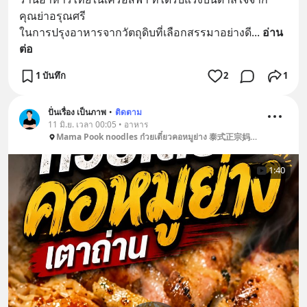
คุณย่าอรุณศรี
ในการปรุงอาหารจากวัตถุดิบที่เลือกสรรมาอย่างดี
... 
อ่าน
ต่อ
1 บันทึก
2
1
ปั่นเรื่อง เป็นภาพ
•
ติดตาม
11 มิ.ย. เวลา 00:05 • อาหาร
Mama Pook noodles ก๋วยเตี๋ยวคอหมูย่าง 泰式正宗妈妈面馆 - Park Silom
1:40