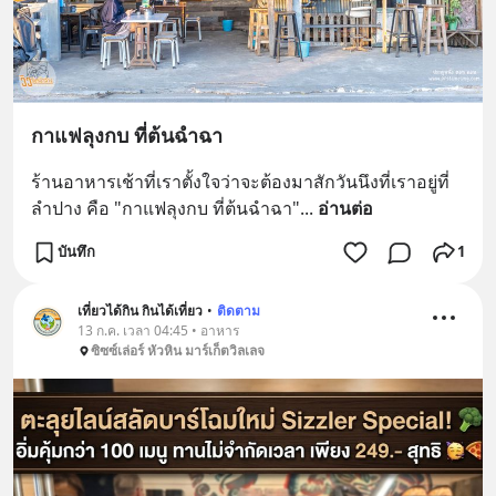
กาแฟลุงกบ ที่ต้นฉำฉา
ร้านอาหารเช้าที่เราตั้งใจว่าจะต้องมาสักวันนึงที่เราอยู่ที่
ลำปาง คือ "กาแฟลุงกบ ที่ต้นฉำฉา"
... 
อ่านต่อ
บันทึก
1
เที่ยวได้กิน กินได้เที่ยว
•
ติดตาม
13 ก.ค. เวลา 04:45 • อาหาร
ซิซซ์เล่อร์ หัวหิน มาร์เก็ตวิลเลจ