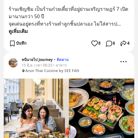
ร้านเชิญชิม เป็นร้านก๋วยเตี๋ยวที่อยู่ย่านเจริญราษฎร์ 7 เปิด
มานานกว่า 50 ปี
จุดเด่นอยู่ตรงที่ทางร้านทำลูกชิ้นปลาเอง ไม่ใส่สารป
... 
ดูเพิ่มเติม
บันทึก
8
6
4
หนีนายไป Journey
•
ติดตาม
15 มิ.ย. เวลา 06:33 • อาหาร
Arun Thai Cuisine by SEE FAH