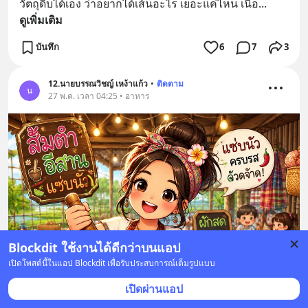
วัตถุดิบได้เอง ว่าอยากได้เส้นอะไร เยอะแค่ไหน เนื้อ
... 
ดูเพิ่มเติม
บันทึก
6
7
3
12.นายบรรณวิชญ์ เหง้าแก้ว
•
ติดตาม
น
27 พ.ค. เวลา 04:25 • อาหาร
Blockdit ใช้งานได้ดีกว่าบนแอป
เปิดโพสต์นี้ในแอป Blockdit เพื่อรับประสบการณ์เต็มรูปแบบ
เปิดผ่านแอป