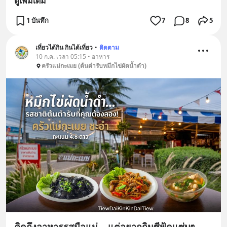
ดูเพิ่มเติม
1 บันทึก
7
8
5
เที่ยวได้กิน กินได้เที่ยว
•
ติดตาม
10 ก.ค. เวลา 05:15 • อาหาร
ครัวแม่กะเมย (ต้นตำรับหมึกไข่ผัดน้ำดำ)
คิดถึงอาหารรสมือแม่... แต่อยากกินซีฟู้ดแซ่บๆ