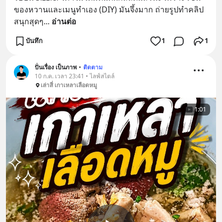
ของหวานและเมนูทำเอง (DIY) มันจึ้งมาก ถ่ายรูปทำคลิป
สนุกสุดๆ
... 
อ่านต่อ
บันทึก
1
1
ปั่นเรื่อง เป็นภาพ
•
ติดตาม
10 ก.ค. เวลา 23:41 • ไลฟ์สไตล์
เล่าสี่ เกาเหลาเลือดหมู
1:01