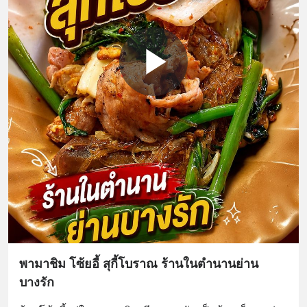
พามาชิม โซ้ยอี้ สุกี้โบราณ ร้านในตำนานย่าน
บางรัก