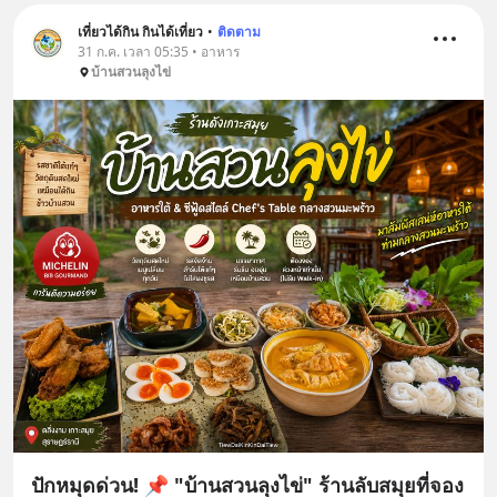
เที่ยวได้กิน กินได้เที่ยว
•
ติดตาม
31 ก.ค. เวลา 05:35 • อาหาร
บ้านสวนลุงไข่
ปักหมุดด่วน! 📌 "บ้านสวนลุงไข่" ร้านลับสมุยที่จอง