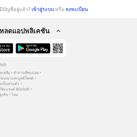
มีบัญชีอยู่แล้ว?
เข้าสู่ระบบ
หรือ
ลงทะเบียน
โหลดแอปพลิเคชัน
kdit
วยเหลือ
คำถามที่พบบ่อย
ฆษณาและบูสต์โพสต์
เป็นส่วนตัว
้แบรนด์ Blockdit
ธุรกิจ
ไทย