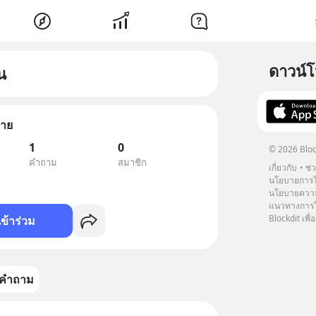
ดาวน์
น
กาย
1
0
© 2026 Bloc
คำถาม
สมาชิก
เกี่ยวกับ
ช่
นโยบายการโ
นโยบายความ
แนวทางการใช
Blockdit เพื่อ
เข้าร่วม
คำถาม