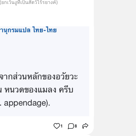
กเว้นงูที่เป็นสัตว์ไร้รยางค์)
1
8