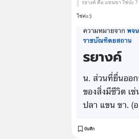
รยางค์ คือ แขนขา ใช่ป่ะ ? (ย
ใช่ค่ะ:)
บันทึก