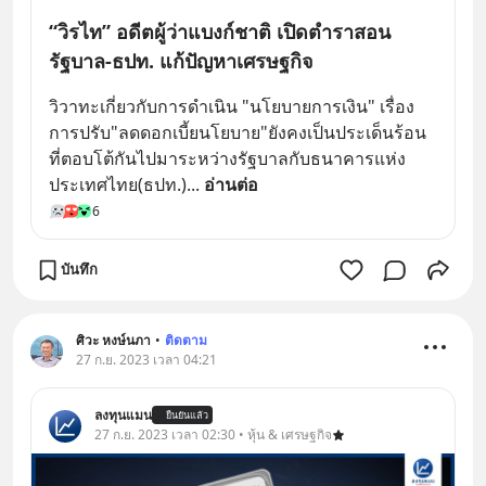
“วิรไท” อดีตผู้ว่าแบงก์ชาติ เปิดตำราสอน
รัฐบาล-ธปท. แก้ปัญหาเศรษฐกิจ
วิวาทะเกี่ยวกับการดำเนิน "นโยบายการเงิน" เรื่อง
การปรับ"ลดดอกเบี้ยนโยบาย"ยังคงเป็นประเด็นร้อน
ที่ตอบโต้กันไปมาระหว่างรัฐบาลกับธนาคารแห่ง
ประเทศไทย(ธปท.)
... 
อ่านต่อ
6
บันทึก
ศิวะ หงษ์นภา
•
ติดตาม
27 ก.ย. 2023 เวลา 04:21
ลงทุนแมน
ยืนยันแล้ว
27 ก.ย. 2023 เวลา 02:30 • หุ้น & เศรษฐกิจ