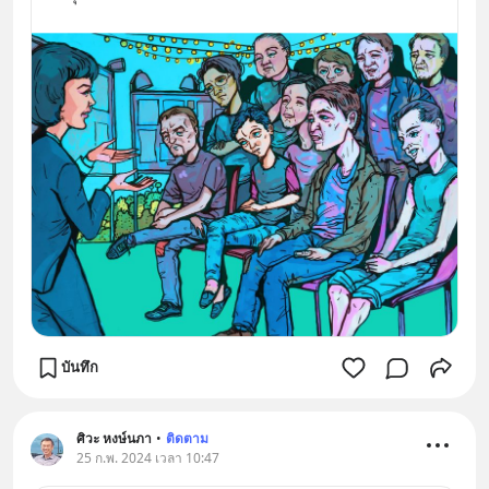
บันทึก
ศิวะ หงษ์นภา
•
ติดตาม
25 ก.พ. 2024 เวลา 10:47