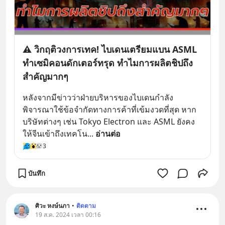
⚠️ วิกฤติวงการเทค! ไบเดนเตรียมแบน ASML
ทำเซมิคอนดักเตอร์ทรุด ทำไมการผลิตชิปถึง
สำคัญมากๆ
หลังจากมีข่าวว่าฝ่ายบริหารของไบเดนกำลัง
พิจารณาใช้ข้อจำกัดทางการค้าที่เข้มงวดที่สุด หาก
บริษัทต่างๆ เช่น Tokyo Electron และ ASML ยังคง
ให้จีนเข้าถึงเทคโน
... 
อ่านต่อ
3
บันทึก
ศิวะ หงษ์นภา
•
ติดตาม
19 ส.ค. 2024 เวลา 00:16