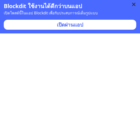
Blockdit ใช้งานได้ดีกว่าบนแอป
บันทึก
เปิดโพสต์นี้ในแอป Blockdit เพื่อรับประสบการณ์เต็มรูปแบบ
เปิดผ่านแอป
ศิวะ หงษ์นภา
•
ติดตาม
7 พ.ค. 2022 เวลา 04:30 • การศึกษา
คุณคิดอย่างไรกับการศึกษา ?
มีอีกความเห็นนึงครับ
https://www.blockdit.com/posts/6275f55591be089f
aad10646
บันทึก
1
1
ศิวะ หงษ์นภา
•
ติดตาม
5 พ.ค. 2022 เวลา 15:32 • การศึกษา
ตอนนี้การเรียนมหาลัยจำเป็นอีกไหม ณ ปัจจุบัน ?