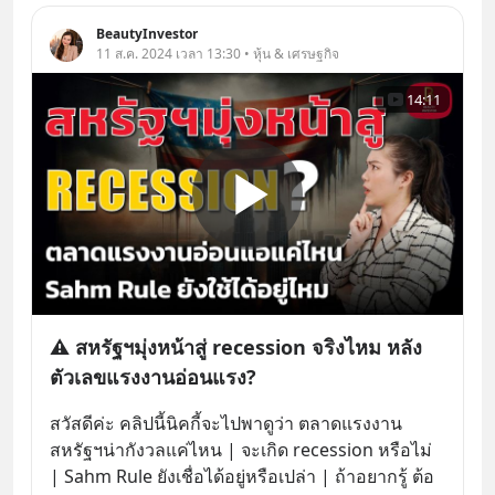
BeautyInvestor
11 ส.ค. 2024 เวลา 13:30 • หุ้น & เศรษฐกิจ
14:11
⚠️ สหรัฐฯมุ่งหน้าสู่ recession จริงไหม หลัง
ตัวเลขแรงงานอ่อนแรง?
สวัสดีค่ะ คลิปนี้นิคกี้จะไปพาดูว่า ตลาดแรงงาน
สหรัฐฯน่ากังวลแค่ไหน | จะเกิด recession หรือไม่ 
| Sahm Rule ยังเชื่อได้อยู่หรือเปล่า | ถ้าอยากรู้ ต้อ