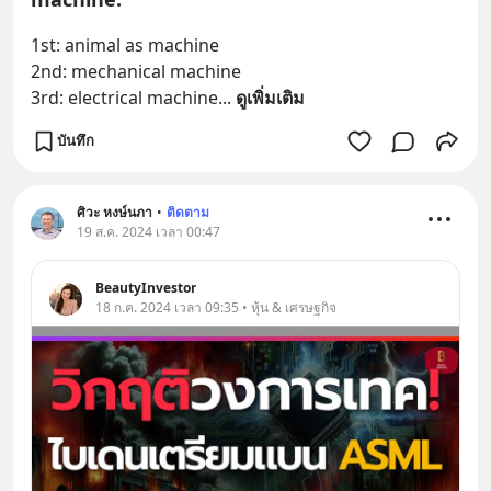
1st: animal as machine
2nd: mechanical machine
3rd: electrical machine
... 
ดูเพิ่มเติม
บันทึก
ศิวะ หงษ์นภา
•
ติดตาม
19 ส.ค. 2024 เวลา 00:47
BeautyInvestor
18 ก.ค. 2024 เวลา 09:35 • หุ้น & เศรษฐกิจ