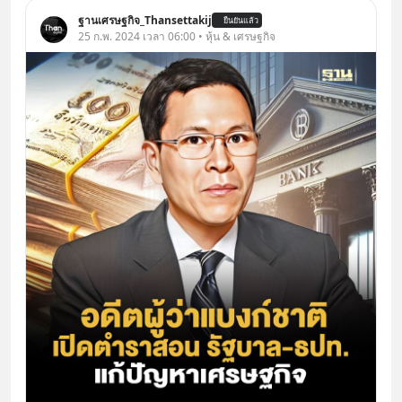
ฐานเศรษฐกิจ_Thansettakij
ยืนยันแล้ว
25 ก.พ. 2024 เวลา 06:00 • หุ้น & เศรษฐกิจ