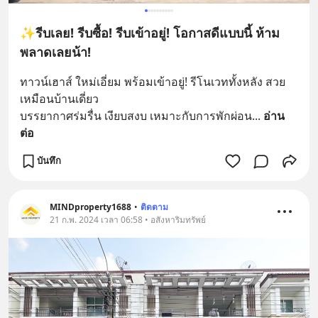
✨รีบเลย! รีบซื้อ! รีบเข้าอยู่! โอกาสดีแบบนี้ ห้าม
พลาดเลยน้า!
ทาวน์เฮาส์ ใหม่เอี่ยม พร้อมเข้าอยู่! รีโนเวททั้งหลัง สวย
เหมือนบ้านเดี่ยว  
บรรยากาศร่มรื่น เงียบสงบ เหมาะกับการพักผ่อน
... 
อ่าน
ต่อ
บันทึก
MINDproperty1688
•
ติดตาม
21 ก.พ. 2024 เวลา 06:58 • อสังหาริมทรัพย์