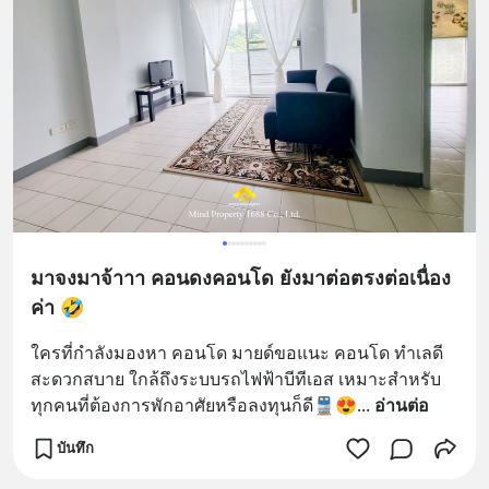
มาจงมาจ้าาา คอนดงคอนโด ยังมาต่อตรงต่อเนื่อง
ค่า 🤣
ใครที่กำลังมองหา คอนโด มายด์ขอแนะ คอนโด ทำเลดี 
สะดวกสบาย ใกล้ถึงระบบรถไฟฟ้าบีทีเอส เหมาะสำหรับ
ทุกคนที่ต้องการพักอาศัยหรือลงทุนก็ดี🚆😍
... 
อ่านต่อ
บันทึก