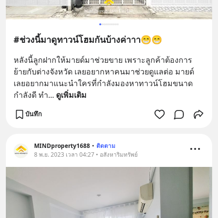
#ช่วงนี้มาดูทาวน์โฮมกันบ้างค่าาา😁😁
หลังนี้ลูกฝากให้มายด์มาช่วยขาย เพราะลูกค้าต้องการ
ย้ายกับต่างจังหวัด เลยอยากหาคนมาช่วยดูแลต่อ มายด์
เลยอยากมาแนะนำใครที่กำลังมองหาทาวน์โฮมขนาด
กำลังดี ทำ
... 
ดูเพิ่มเติม
บันทึก
MINDproperty1688
•
ติดตาม
8 พ.ย. 2023 เวลา 04:27 • อสังหาริมทรัพย์