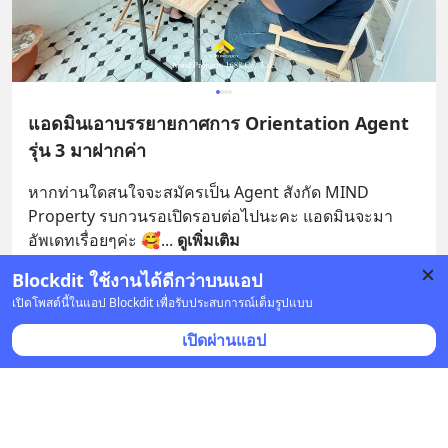
แอดมินเอาบรรยายกาศการ Orientation Agent
รุ่น 3 มาฝากค่า
หากท่านใดสนใจจะสมัครเป็น Agent สังกัด MIND 
Property รบกวนรอเปิดรอบต่อไปนะคะ แอดมินจะมา
อัพเดทเรื่อยๆค่ะ 🥰
... 
ดูเพิ่มเติม
Blockdit ใช้งานได้ดีกว่าบนแอป
บันทึก
เปิดโพสต์นี้ในแอป Blockdit เพื่อรับประสบการณ์เต็มรูปแบบ
เปิดผ่านแอป
MINDproperty1688
•
ติดตาม
21 ก.ย. 2023 เวลา 04:06 • ธุรกิจ