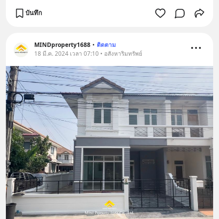
บันทึก
MINDproperty1688
•
ติดตาม
18 มี.ค. 2024 เวลา 07:10 • อสังหาริมทรัพย์