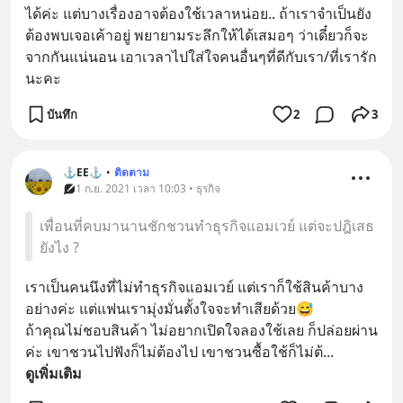
ได้ค่ะ แต่บางเรื่องอาจต้องใช้เวลาหน่อย.. ถ้าเราจำเป็นยัง
ต้องพบเจอเค้าอยู่ พยายามระลึกให้ได้เสมอๆ ว่าเดี๋ยวก็จะ
จากกันแน่นอน เอาเวลาไปใส่ใจคนอื่นๆที่ดีกับเรา/ที่เรารัก 
นะคะ
บันทึก
2
3
⚓EE⚓
•
ติดตาม
1 ก.ย. 2021 เวลา 10:03 • ธุรกิจ
เพื่อนที่คบมานานชักชวนทำธุรกิจแอมเวย์ แต่จะปฎิเสธ
ยังไง ?
เราเป็นคนนึงที่ไม่ทำธุรกิจแอมเวย์ แต่เราก็ใช้สินค้าบาง
อย่างค่ะ แต่แฟนเรามุ่งมั่นตั้งใจจะทำเสียด้วย😅
ถ้าคุณไม่ชอบสินค้า ไม่อยากเปิดใจลองใช้เลย ก็ปล่อยผ่าน
ค่ะ เขาชวนไปฟังก็ไม่ต้องไป เขาชวนซื้อใช้ก็ไม่ต้
... 
ดูเพิ่มเติม