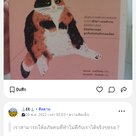
บันทึก
⚓EE⚓
•
ติดตาม
26 พ.ค. 2022 เวลา 02:03 • ความคิดเห็น
เราสามารถให้อภัยคนที่ทำไม่ดีกับเราได้จริงๆหรอ ?