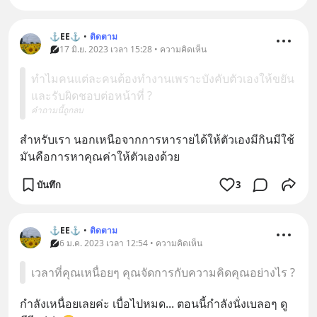
⚓EE⚓
•
ติดตาม
17 มิ.ย. 2023 เวลา 15:28 • ความคิดเห็น
ทำไมคนแต่ละคนต้องทำงานเพราะบังคับตัวเองให้ขยัน
และรับผิดชอบต่อหน้าที่ ?
คำถามนี้ถูกลบ
สำหรับเรา นอกเหนือจากการหารายได้ให้ตัวเองมีกินมีใช้ 
มันคือการหาคุณค่าให้ตัวเองด้วย
บันทึก
3
⚓EE⚓
•
ติดตาม
6 ม.ค. 2023 เวลา 12:54 • ความคิดเห็น
เวลาที่คุณเหนื่อยๆ คุณจัดการกับความคิดคุณอย่างไร ?
กำลังเหนื่อยเลยค่ะ เบื่อไปหมด... ตอนนี้กำลังนั่งเบลอๆ ดู