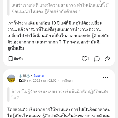
เลยว่าเราเก่ง ดี และมีความสามารถ ทำไมเป็นแบบนี้ มี
ข้อแนะนำไหมคะ รู้สึกเศร้ากับตัวเอง ?
เราก็ทำงานเดิมมาเกือบ 10 ปี แต่ก็มีเหตุให้ต้องเปลี่ยน
งาน.. แล้วการมาที่ใหม่ซึ่งรูปแบบการทำงาน/ตัวงาน
เปลี่ยนไป ทำได้เดือนเดียวก็ยื่นใบลาออกเลยค่ะ รู้สึกแย่กับ
ตัวเองมากกกก เฟลมากกกก T_T ทุกคนบอกว่ามันคื
... 
ดูเพิ่มเติม
บันทึก
1
⚓EE⚓
•
ติดตาม
29 ธ.ค. 2022 เวลา 02:05 • การศึกษา
ถ้าเราไม่รู้จักธรรมะเลยเราจะเริ่มต้นฝึกหัดปฏิบัติตนยัง
ไง ?
โดยส่วนตัว เริ่มจากการให้ทานและการไปเป็นจิตอาสาค่ะ 
ไม่รู้เกี่ยวไหมแต่เรารู้สึกว่ามันเป็นขั้นต้นของการละตัวตน 