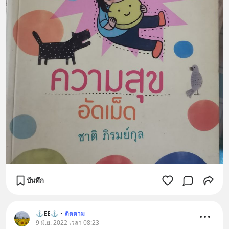
บันทึก
⚓EE⚓
•
ติดตาม
9 มิ.ย. 2022 เวลา 08:23