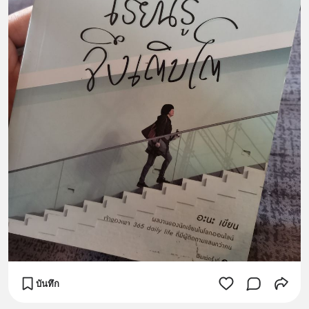
บันทึก