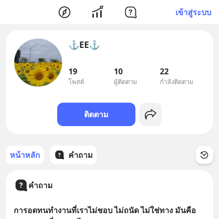
เข้าสู่ระบบ
⚓EE⚓
19
10
22
โพสต์
ผู้ติดตาม
กำลังติดตาม
ติดตาม
หน้าหลัก
คำถาม
คำถาม
การอดทนทำงานที่เราไม่ชอบ ไม่ถนัด ไม่ใช่ทาง มันคือ