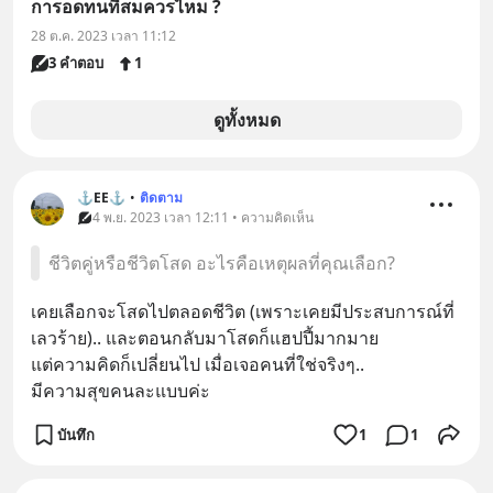
การอดทนที่สมควรไหม ?
28 ต.ค. 2023 เวลา 11:12
3 คำตอบ
1
ดูทั้งหมด
⚓EE⚓
•
ติดตาม
4 พ.ย. 2023 เวลา 12:11 • ความคิดเห็น
ชีวิตคู่หรือชีวิตโสด อะไรคือเหตุผลที่คุณเลือก?
เคยเลือกจะโสดไปตลอดชีวิต (เพราะเคยมีประสบการณ์​ที่
เลวร้าย)​.. และตอนกลับมาโสดก็แฮปปี้มากมาย
แต่ความคิดก็เปลี่ยนไป เมื่อเจอคนที่ใช่จริงๆ..
มีความสุขคนละแบบค่ะ
บันทึก
1
1