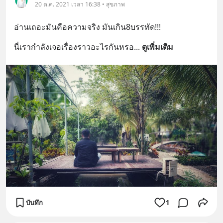
20 ต.ค. 2021 เวลา 16:38 • สุขภาพ
อ่านเถอะมันคือความจริง มันเกิน8บรรทัด!!!
นี่เรากำลังเจอเรื่องราวอะไรกันหรอ
... 
ดูเพิ่มเติม
บันทึก
1