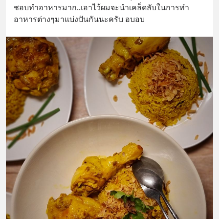
ชอบทำอาหารมาก..เอาไว้ผมจะนำเคล็ดลับในการทำ
อาหารต่างๆมาแบ่งปันกันนะครับ อบอบ