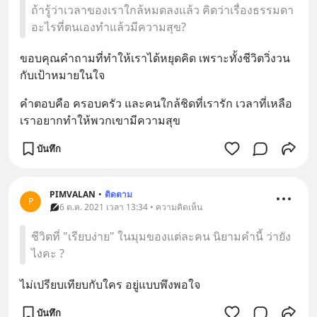
ถ้ารู้ว่าเวลาของเราใกล้หมดลงแล้ว คิดว่าเรื่องธรรมดา
อะไรที่ตนเองทำแล้วมีความสุข?
ขอบคุณคำถามที่ทำให้เราได้หยุดคิด เพราะทั้งชีวิตวิ่งวน
กับเป้าหมายในใจ
คำตอบคือ ครอบครัว และคนใกล้ชิดที่เรารัก เวลาที่เหลือ 
เราอยากทำให้พวกเขามีความสุข
บันทึก
PIMVALAN
•
ติดตาม
P
6 ต.ค. 2021 เวลา 13:34 • ความคิดเห็น
ชีวิตที่ "เรียบง่าย" ในมุมของแต่ละคน นิยามคำนี้ ว่ายัง
ไงคะ ?
ไม่เปรียบเทียบกับใคร อยู่แบบพึงพอใจ
บันทึก