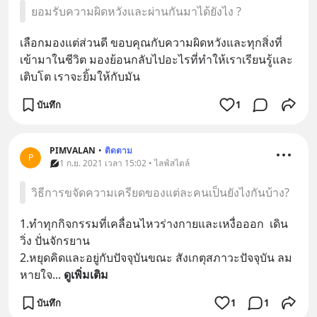
ยอมรับความผิดหวังและผ่านกันมาได้ยังไง ?
เลือกมองแต่ส่วนดี ขอบคุณกับความผิดหวังและทุกสิ่งที่
เข้ามาในชีวิต มองย้อนกลับไปอะไรที่ทำให้เราเรียนรู้และ
เติบโต เราจะยิ้มให้กับมัน
บันทึก
1
PIMVALAN
•
ติดตาม
P
1 ก.ย. 2021 เวลา 15:02 • ไลฟ์สไตล์
วิธีการขจัดความเครียดของแต่ละคนเป็นยังไงกันบ้าง?
1.ทำทุกกิจกรรมที่เคลื่อนไหวร่างกายและเหงื่อออก  เดิน 
วิ่ง ปั่นจักรยาน 
2.หยุดคิดและอยู่กับปัจจุบันขณะ สังเกตุสภาวะปัจจุบัน ลม
หายใจ
... 
ดูเพิ่มเติม
บันทึก
1
1