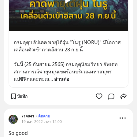
​กรมอุตุฯ อัปเดต พายุไต้ฝุ่น "โนรู (NORU)" มีโอกาส
เคลื่อนตัวเข้าภาคอีสาน 28 ก.ย.นี้
วันนี้ (25 กันยายน 2565) กรมอุตุนิยมวิทยา อัพเดท
สถานการณ์พายุหมุนเขตร้อนบริเวณมหาสมุทร
แปซิฟิกและทะเล
... 
อ่านต่อ
บันทึก
714841
•
ติดตาม
19 ม.ค. 2022 เวลา 12:00
So good