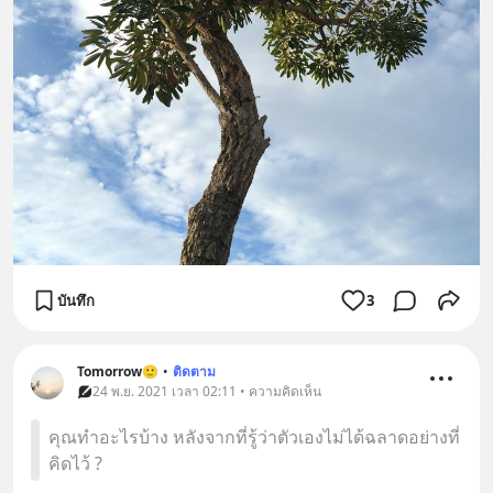
บันทึก
3
Tomorrow🙂
•
ติดตาม
24 พ.ย. 2021 เวลา 02:11 • ความคิดเห็น
คุณทำอะไรบ้าง หลังจากที่รู้ว่าตัวเองไม่ได้ฉลาดอย่างที่
คิดไว้ ?