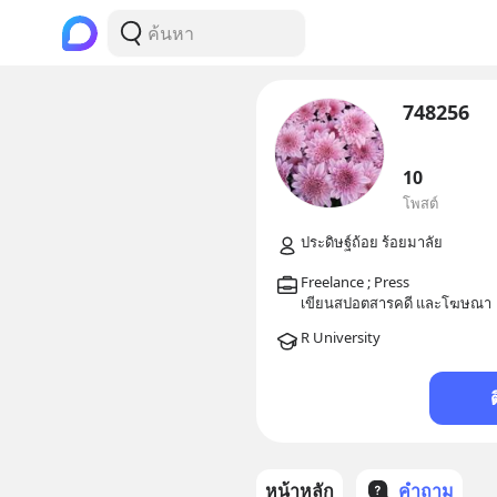
748256
10
โพสต์
Freelance ; Press

หน้าหลัก
คำถาม