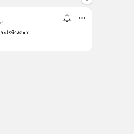
ญา
ายอะไรบ้างคะ ?