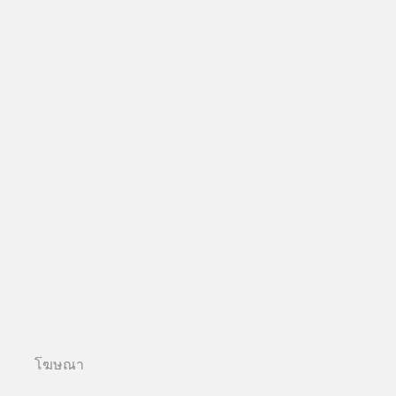
โฆษณา