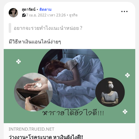
สุดารัตน์
•
ติดตาม
7 เม.ย. 2022 เวลา 23:26 • ธุรกิจ
อยากจะรวยทำไงเเนะนำหน่อย ?
มีวิธีหาเงินแอนไลน์ง่ายๆ
INTREND.TRUEID.NET
ว่างงาน+โรคระบาด หาเงินยังไงดี!!