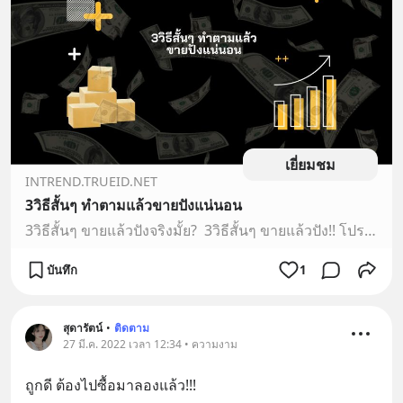
เยี่ยมชม
INTREND.TRUEID.NET
3วิธีสั้นๆ ทำตามแล้วขายปังแน่นอน
3วิธีสั้นๆ ขายแล้วปังจริงมั้ย?​​​​​ ​​​ 3วิธีสั้นๆ ขายแล้วปัง!! โปรโมชั่น ฮิตตามสถานการณ์ น่าเชื่อถือ 3วิธีนี้มันขายแล้วดีจริงมั้ย. ไปดูกัน!!! การขายของออนไลน์ เป็นที่นิยมมากในตอนนี้ เนื่องจา
บันทึก
1
สุดารัตน์
•
ติดตาม
27 มี.ค. 2022 เวลา 12:34 • ความงาม
ถูกดี ต้องไปซื้อมาลองแล้ว!!!