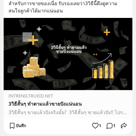
สำหรับการขายของเนี่ย รับรองเลยว่า3วิธีนี้ดึงดูความ
สนใจลูกค้าได้มากแน่นอน
INTREND.TRUEID.NET
3วิธีสั้นๆ ทำตามแล้วขายปังแน่นอน
3วิธีสั้นๆ ขายแล้วปังจริงมั้ย?​​​​​ ​​​ 3วิธีสั้นๆ ขายแล้วปัง!! โปรโมชั่น ฮิตตามสถานการณ์ น่าเชื่อถือ 3วิธีนี้มันขายแล้วดีจริงมั้ย. ไปดูกัน!!! การขายของออนไลน์ เป็นที่นิยมมากในตอนนี้ เนื่องจา
บันทึก
1
1