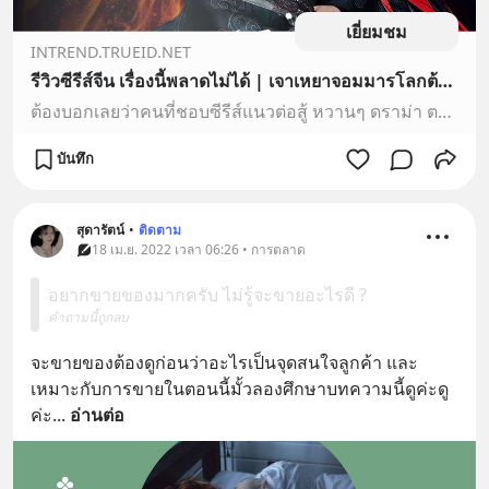
เยี่ยมชม
INTREND.TRUEID.NET
รีวิวซีรีส์จีน เรื่องนี้พลาดไม่ได้ | เจาเหยาจอมมารโลกต้องจำ “TrueID”
ต้องบอกเลยว่าคนที่ชอบซีรีส์แนวต่อสู้ หวานๆ ดราม่า ตลกแนะนำเรื่องนี้เลย พลาดไม่ได้จริงๆเพราะตั้งแต่ดูซีรีส์มาไม่เคยเจอหนังที่ครบทุกด้านขนาดนี้!!!บอกเลยดูกี่รอบก็ไม่มีวันเบื่อเลยจริงๆ ภาพคือดีมาก นางเอก
บันทึก
สุดารัตน์
•
ติดตาม
18 เม.ย. 2022 เวลา 06:26 • การตลาด
อยากขายของมากครับ ไม่รู้จะขายอะไรดี ?
คำถามนี้ถูกลบ
จะขายของต้องดูก่อนว่าอะไรเป็นจุดสนใจลูกค้า และ
เหมาะกับการขายในตอนนี้มั้วลองศึกษาบทความนี้ดูค่ะดู
ค่ะ
... 
อ่านต่อ