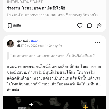
INTREND.TRUEID.NET
ว่างงาน+โรคระบาด หาเงินยังไงดี!!
ปัจจุบันปัญหาการว่างงานเยอะมาก ซึ่งสาเหตุเกิดจากโรคระบาดโควิด-19. ซึ่งมีผลกระทบต่อรายได้ของประชาชนเป็นอย่างมาก ทำให้คนไม่มีงานทำ ไม่มีเงินใช้ วันนี้เลยจะมาแนะนำงานที่ไม่ต้องไปทำข้างนอก สามารถทำในบ้านส
บันทึก
สุดารัตน์
•
ติดตาม
27 มี.ค. 2022 เวลา 14:24 • ธุรกิจ
ไม่เคยขายของ แต่อยากลองขาย เริ่มต้นยังไงดีคะ ?
แนะนำขายของออนไลน์เป็นทางเลือกที่ดีค่ะ โดยการขาย
ของมี2แบบ. ถ้าเราไม่มีทุนก็เริ่มขายได้นะ โดยการไม่
สต็อคสินค้าอ่า เพราะแค่เราเป็นตัวแทนสินค้านั้นแล้วเรา
ไปโพสต์ขายบวกกำไรเองแล้วรับออเดอร์แจ้งให้แม่ทีมส่
... 
อ่านต่อ