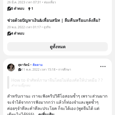
26 มี.ค. 2023 เวลา 07:31 • ท่องเที่ยว
5 คำตอบ
1
ช่วยด้วยปัญหาเงิน&เพื่อนสนิท | ลืมคืนหรือแกล้งลืม?
20 พ.ย. 2022 เวลา 01:17 • ธุรกิจ
4 คำตอบ
ดูทั้งหมด
สุดารัตน์
•
ติดตาม
11 พ.ค. 2022 เวลา 15:18 • การศึกษา
How to จำศัพท์ภาษาจีนโดยไม่ต้องคัดให้ปวดมือ ? ?
คำถามนี้ถูกลบ
สำหรับเรานะ เราจะฟังคริปวิดีโอสอนซ้ำๆ เพราะส่วนมาก
จะจำได้จากการฟังมากกว่า แล้วก็ท่องจำและพูดซ้ำๆ 
ค่อยๆจำทีละคำทีละประโยค ก็จะได้เอง (พูดจีนได้ แต่
เขียนไม่ได้555)
... 
ดูเพิ่มเติม