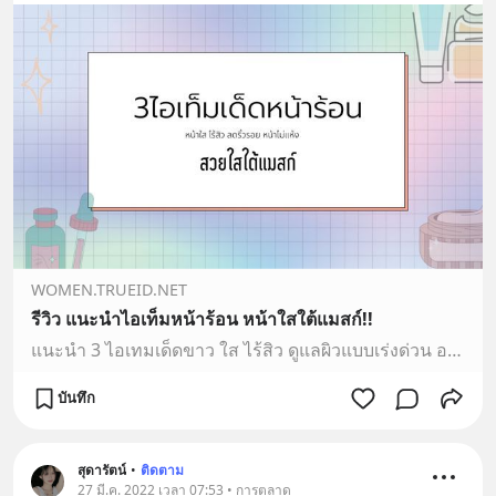
WOMEN.TRUEID.NET
รีวิว แนะนำไอเท็มหน้าร้อน หน้าใสใต้แมสก์!!
แนะนำ 3 ไอเทมเด็ดขาว ใส ไร้สิว ดูแลผิวแบบเร่งด่วน อากาศแบบนี้แถมมีโรคระบาดอีกทำให้ต้องสวมหน้ากากอนามัยตลอดเวลา เชื่อว่าทุกคนต้องมีปัญหาเกี่ยวกับใบหน้าแน่นอน ไม่ว่าจ
บันทึก
สุดารัตน์
•
ติดตาม
27 มี.ค. 2022 เวลา 07:53 • การตลาด