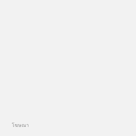
โฆษณา