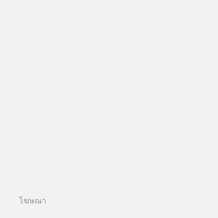
โฆษณา