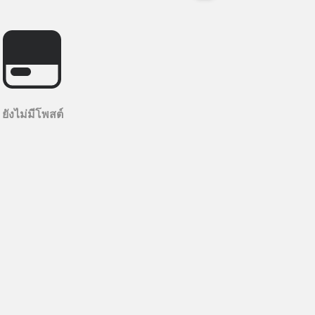
ยังไม่มีโพสต์