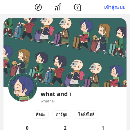
เข้าสู่ระบบ
what and i
whatnai.
ศิลปะ
การ์ตูน
ไลฟ์สไตล์
0
2
1