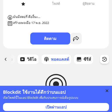
โพสต์
ผู้ติดตาม
มันมีสตอรี่ คืองี้นะ...
สร้างเพจเมื่อ 17 พ.ย. 2022
ติดตาม
ี่ได้ดาว
วิดีโอ
พอดแคสต์
ซีรีส์
Blockdit ใช้งานได้ดีกว่าบนแอป
เปิดโพสต์นี้ในแอป Blockdit เพื่อรับประสบการณ์เต็มรูปแบบ
ยังไม่มีพอดแคสต์
เปิดผ่านแอป