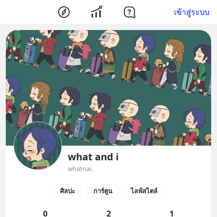
เข้าสู่ระบบ
what and i
whatnai.
ศิลปะ
การ์ตูน
ไลฟ์สไตล์
0
2
1