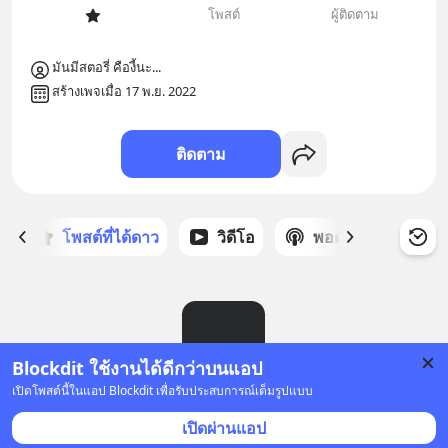
โพสต์
ผู้ติดตาม
มันมีสตอรี่ คืองี้นะ...
สร้างเพจเมื่อ 17 พ.ย. 2022
ติดตาม
ก
โพสต์ที่ได้ดาว
วิดีโอ
พอดแคสต์
ซ
Blockdit ใช้งานได้ดีกว่าบนแอป
เปิดโพสต์นี้ในแอป Blockdit เพื่อรับประสบการณ์เต็มรูปแบบ
ยังไม่มีโพสต์
เปิดผ่านแอป