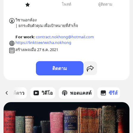
โพสต์
ผู้ติดตาม
วิชานอกห้อง 

| ยกระดับตัวคุณ เพื่อเป้าหมายที่สำเร็จ

𝗙𝗼𝗿 𝘄𝗼𝗿𝗸: 
contract.nokhong@hotmail.com
https://linktr.ee/wicha.nokhong
สร้างเพจเมื่อ 27 ธ.ค. 2021
ติดตาม
สต์ที่ได้ดาว
วิดีโอ
พอดแคสต์
ซีรีส์