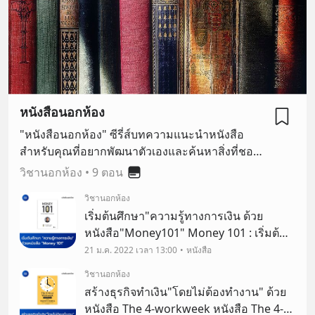
หนังสือนอกห้อง
"หนังสือนอกห้อง" ซีรี่ส์บทความแนะนำหนังสือ
สำหรับคุณที่อยากพัฒนาตัวเองและค้นหาสิ่งที่ชอบ
ถ้าคุณเป็นหนึ่งในนั้น # ซีรี่ส์นี้เป็นซีรี่ส์ที่คุณไม่ควร
วิชานอกห้อง
•
9 ตอน
พลาดด้วยประการทั้งปวง!
วิชานอกห้อง
เริ่มต้นศึกษา"ความรู้ทางการเงิน ด้วย
หนังสือ"Money101" Money 101 : เริ่มต้น
นับหนึ่งสู่ชีวิตการเงินอุดมสุข หนังสือความรู้
21 ม.ค. 2022 เวลา 13:00
หนังสือ
พื้นฐานทางด้านการเงินที่ทุกคนควรได้อ่าน
วิชานอกห้อง
สร้างธุรกิจทำเงิน"โดยไม่ต้องทำงาน" ด้วย
หนังสือ The 4-workweek หนังสือ The 4-