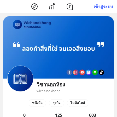
เข้าสู่ระบบ
วิชานอกห้อง
wicha.nokhong
หนังสือ
ธุรกิจ
ไลฟ์สไตล์
0
125
603