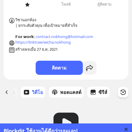
โพสต์
ผู้ติดตาม
วิชานอกห้อง 

| ยกระดับตัวคุณ เพื่อเป้าหมายที่สำเร็จ

𝗙𝗼𝗿 𝘄𝗼𝗿𝗸: 
contract.nokhong@hotmail.com
https://linktr.ee/wicha.nokhong
สร้างเพจเมื่อ 27 ธ.ค. 2021
ติดตาม
ี่ได้ดาว
วิดีโอ
พอดแคสต์
ซีรีส์
Blockdit ใช้งานได้ดีกว่าบนแอป