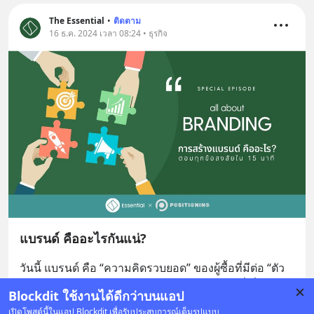
The Essential
•
ติดตาม
16 ธ.ค. 2024 เวลา 08:24 • ธุรกิจ
แบรนด์ คืออะไรกันแน่?
วันนี้ แบรนด์ คือ “ความคิดรวบยอด” ของผู้ซื้อที่มีต่อ “ตัว
ตน” ของสินค้าหรือบริการรวมถึงองค์ประกอบที่เกี่ยวข้อ
Blockdit ใช้งานได้ดีกว่าบนแอป
งอื่นๆด้วยทั้งหมด
... 
อ่านต่อ
เปิดโพสต์นี้ในแอป Blockdit เพื่อรับประสบการณ์เต็มรูปแบบ