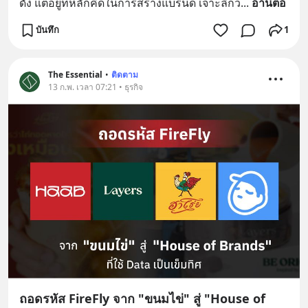
ดัง แต่อยู่ที่หลักคิดในการสร้างแบรนด์ เจาะลึกว่
... 
อ่านต่อ
บันทึก
1
The Essential
•
ติดตาม
13 ก.พ. เวลา 07:21 • ธุรกิจ
ถอดรหัส FireFly จาก "ขนมไข่" สู่ "House of