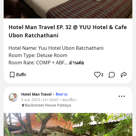
Hotel Man Travel EP. 32 @ YUU Hotel & Cafe
Ubon Ratchathani
Hotel Name: Yuu Hotel Ubon Ratchathani
Room Type: Deluxe Room
Room Rate: COMP + ABF
... 
อ่านต่อ
บันทึก
2
Hotel Man Travel
•
ติดตาม
5 ส.ค. 2023 เวลา 04:41 • ท่องเที่ยว
Backstreet House Pattaya