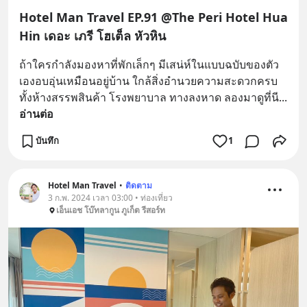
Hotel Man Travel EP.91 @The Peri Hotel Hua
Hin เดอะ เภรี โฮเต็ล หัวหิน
ถ้าใครกำลังมองหาที่พักเล็กๆ มีเสน่ห์ในแบบฉบับของตัว
เองอบอุ่นเหมือนอยู่บ้าน ใกล้สิ่งอำนวยความสะดวกครบ
ทั้งห้างสรรพสินค้า โรงพยาบาล ทางลงหาด ลองมาดูที่นี
... 
อ่านต่อ
บันทึก
1
Hotel Man Travel
•
ติดตาม
3 ก.พ. 2024 เวลา 03:00 • ท่องเที่ยว
เอ็นเอช โบ๊ทลากูน ภูเก็ต รีสอร์ท