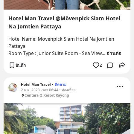
Hotel Man Travel @Mövenpick Siam Hotel
Na Jomtien Pattaya
Hotel Name: Mövenpick Siam Hotel Na Jomtien 
Pattaya
Room Type : Junior Suite Room - Sea View
... 
อ่านต่อ
บันทึก
2
Hotel Man Travel
•
ติดตาม
2 พ.ค. 2023 เวลา 06:44 • ท่องเที่ยว
Centara Q Resort Rayong