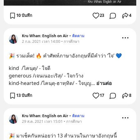
10 บันทึก
23
4
Kru Whan: English on Air
•
ติดตาม
2 ก.ย. 2021 เวลา 14:00 • การศึกษา
🎉 รวมเด็ด! 🔥 คำศัพท์ภาษาอังกฤษที่มีคำว่า ‘ใจ’ 💙
kind  /ไคนฺดฺ/ - ใจดี
generous /เจนเนอะเริสฺ/ - ใจกว้าง
kind-hearted /ไคนฺดฺ-ฮาทฺทิด/ - ใจบุญ
... 
อ่านต่อ
13 บันทึก
17
8
Kru Whan: English on Air
•
ติดตาม
29 ส.ค. 2021 เวลา 15:01 • การศึกษา
🎉 มาเช็คกันหน่อยว่า 13 สำนวนในภาษาอังกฤษนี้