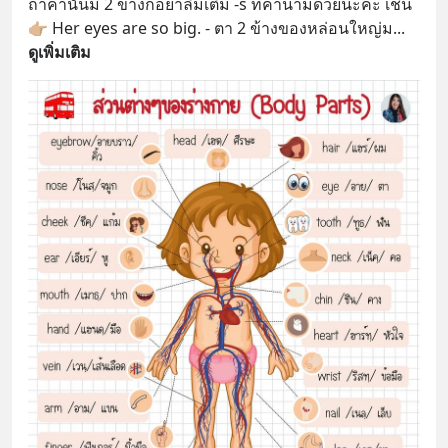
ถ้าคำนั้นมี 2 ข้างก็อย่าลืมเติม -s ที่คำนามด้วยนะคะ เช่น
👉🏼 Her eyes are so big. - ตา 2 ข้างของหล่อนใหญ่ม
... 
ดูเพิ่มเติม