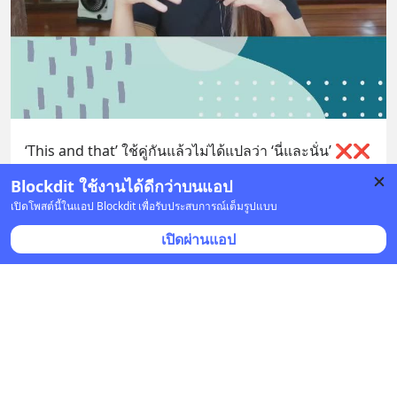
‘This and that’ ใช้คู่กันแล้วไม่ได้แปลว่า ‘นี่และนั่น’ ❌❌
Blockdit ใช้งานได้ดีกว่าบนแอป
2 บันทึก
13
9
2
เปิดโพสต์นี้ในแอป Blockdit เพื่อรับประสบการณ์เต็มรูปแบบ
เปิดผ่านแอป
Kru Whan: English on Air
•
ติดตาม
29 มิ.ย. 2021 เวลา 13:01 • การศึกษา
1:39