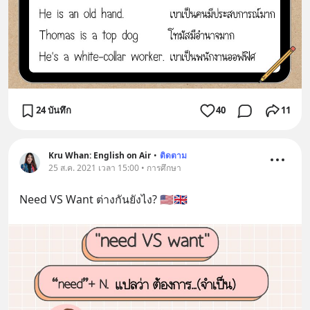
24 บันทึก
40
11
Kru Whan: English on Air
•
ติดตาม
25 ส.ค. 2021 เวลา 15:00 • การศึกษา
Need VS Want ต่างกันยังไง? 🇺🇸🇬🇧