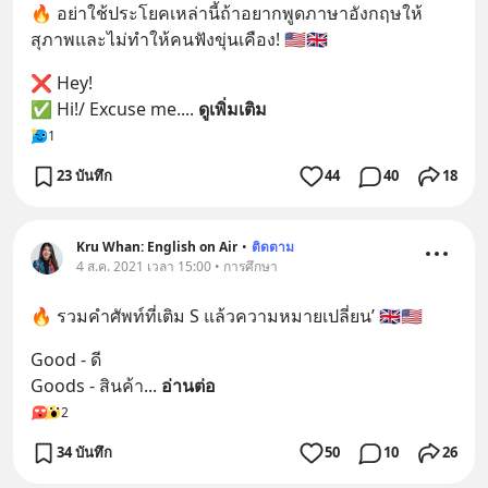
🔥 อย่าใช้ประโยคเหล่านี้ถ้าอยากพูดภาษาอังกฤษให้
สุภาพและไม่ทำให้คนฟังขุ่นเคือง! 🇺🇸🇬🇧
❌ Hey! 
✅ Hi!/ Excuse me.
... 
ดูเพิ่มเติม
1
23 บันทึก
44
40
18
Kru Whan: English on Air
•
ติดตาม
4 ส.ค. 2021 เวลา 15:00 • การศึกษา
🔥 รวมคำศัพท์ที่เติม S แล้วความหมายเปลี่ยน’ 🇬🇧🇺🇸
Good - ดี
Goods - สินค้า
... 
อ่านต่อ
2
34 บันทึก
50
10
26