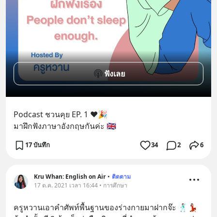
ฟังเลย
Podcast ชวนคุย EP. 1 ❤️🎉 
มาฝึกฟังภาษาอังกฤษกันค่ะ 🇬🇧
17 บันทึก
34
2
6
Kru Whan: English on Air
•
ติดตาม
17 ต.ค. 2021 เวลา 16:44 • การศึกษา
ครูหวานเอาคำศัพท์พื้นฐานของร่างกายมาฝากจ๊ะ 🕺🏻💃🏻 