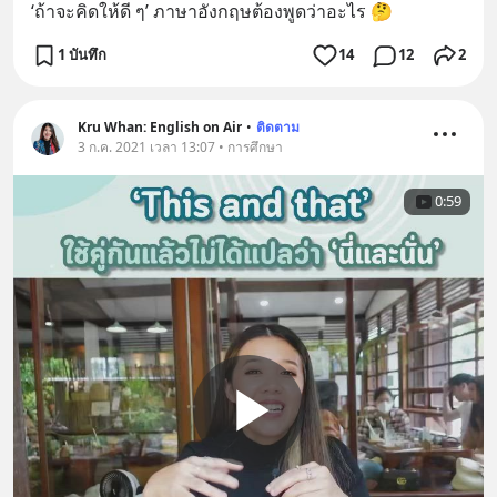
‘ถ้าจะคิดให้ดี ๆ’ ภาษาอังกฤษต้องพูดว่าอะไร 🤔
1 บันทึก
14
12
2
Kru Whan: English on Air
•
ติดตาม
3 ก.ค. 2021 เวลา 13:07 • การศึกษา
0:59