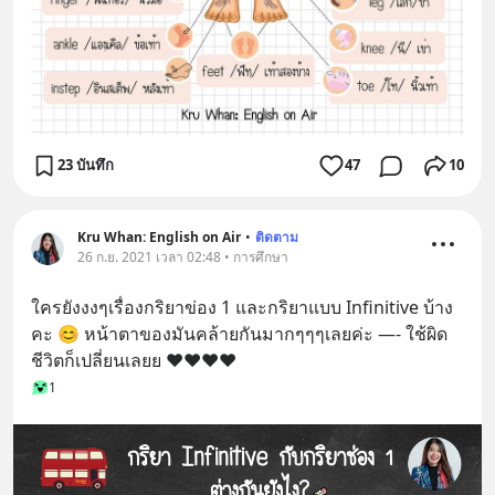
23 บันทึก
47
10
Kru Whan: English on Air
•
ติดตาม
26 ก.ย. 2021 เวลา 02:48 • การศึกษา
ใครยังงงๆเรื่องกริยาข่อง 1 และกริยาแบบ Infinitive บ้าง
คะ 😊 หน้าตาของมันคล้ายกันมากๆๆๆเลยค่ะ —- ใช้ผิด 
ชีวิตก็เปลี่ยนเลยย ❤️❤️❤️❤️
1