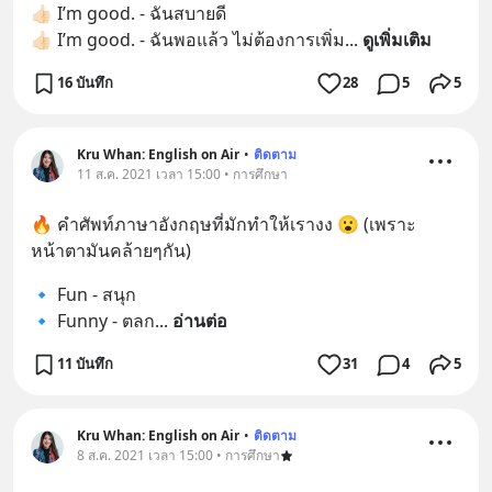
👍🏻 I’m good. - ฉันสบายดี
👍🏻 I’m good. - ฉันพอแล้ว ไม่ต้องการเพิ่ม
... 
ดูเพิ่มเติม
16 บันทึก
28
5
5
Kru Whan: English on Air
•
ติดตาม
11 ส.ค. 2021 เวลา 15:00 • การศึกษา
🔥 คำศัพท์ภาษาอังกฤษที่มักทำให้เรางง 😮 (เพราะ
หน้าตามันคล้ายๆกัน)
🔹 Fun - สนุก
🔹 Funny - ตลก
... 
อ่านต่อ
11 บันทึก
31
4
5
Kru Whan: English on Air
•
ติดตาม
8 ส.ค. 2021 เวลา 15:00 • การศึกษา