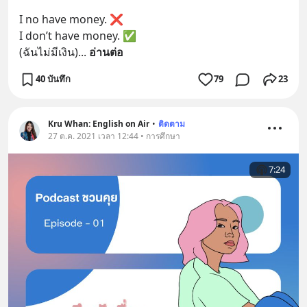
I no have money. ❌
I don’t have money. ✅
(ฉันไม่มีเงิน)
... 
อ่านต่อ
40 บันทึก
79
23
Kru Whan: English on Air
•
ติดตาม
27 ต.ค. 2021 เวลา 12:44 • การศึกษา
7:24