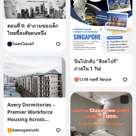
ตอนที่ 0: คําถามของเด็ก
ไทยขี้สงสัยคนหนึ่ง
โณ่สนโณ่เเคร์
บินไปกลับ "สิงคโปร์"
ภายใน 1 วัน!
12 08 กฤตธี วัฒนกุล
ก
Avery Dormitories –
Premier Workforce
Housing Across
Singapore
Gamugamushi
G