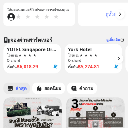
ให้คะแนนและรีวิวประสบการณ์ของคุณ
ดูทั้งหมด
★
★
★
★
★
จองผ่านพาร์ตเนอร์
ดูเพิ่มเติม
YOTEL Singapore Orchard Road
York Hotel
โรงแรม
★
★
★
★
โรงแรม
★
★
★
★
Orchard
Orchard
฿6,018.29
฿5,274.81
เริ่มต้น
เริ่มต้น
ล่าสุด
ยอดนิยม
คำถาม