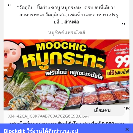
"วัตถุดิบ" ปิ้งย่าง ชาบู หมูกระทะ  ครบ จบที่เดียว !
    อาหารทะเล วัตถุดิบสด, แช่แข็ง และอาหารแปรรู
ปอื
... 
อ่านต่อ
หมูชิคค์แฟรนไชส์
เยี่ยมชม
XN--42CAJJC8K7A4B7C0A7CZG6C9B.COM
แฟรนไชส์หมูกระทะ หมูชิคค์ชั่งโล แฟรนไซส์ 9,999 บาท
Blockdit ใช้งานได้ดีกว่าบนแอป
แฟรนไชส์หมูกระทะ ฟรีป้ายร้าน สูตรน้ำซุบ สูตรน้ำจิ้มรสเด็ด อุปกรณ์และวัตถุดิบหมูกระทะฟรี 20 กก ส่งตรงถึงหน้าบ้าน ให้คำปรึกษาจนกว่าจะขายได้