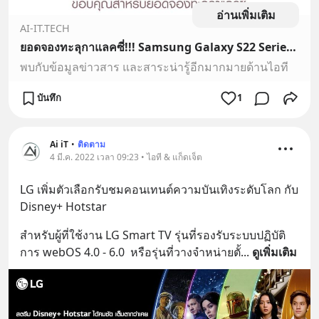
อ่านเพิ่มเติม
AI-IT.TECH
ยอดจองทะลุกาแลคซี่!!! Samsung Galaxy S22 Series สร้างสถิติใหม่ แค่เพียงเปิดจองยอดพุ่ง 3 เท่า!!!
พบกับข้อมูลข่าวสาร และสาระน่ารู้อีกมากมายด้านไอที
บันทึก
1
Ai iT
•
ติดตาม
4 มี.ค. 2022 เวลา 09:23 • ไอที & แก็ดเจ็ต
LG เพิ่มตัวเลือกรับชมคอนเทนต์ความบันเทิงระดับโลก กับ 
Disney+ Hotstar
สำหรับผู้ที่ใช้งาน LG Smart TV รุ่นที่รองรับระบบปฏิบัติ
การ webOS 4.0 - 6.0  หรือรุ่นที่วางจำหน่ายตั้
... 
ดูเพิ่มเติม