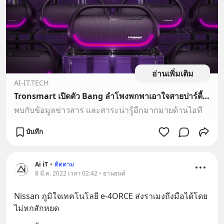
อ่านเพิ่มเติม
AI-IT.TECH
Tronsmart เปิดตัว Bang ลำโพงพกพาเอาใจสายปาร์ตี้ มาพร้อมเทคโนโลยี “ทูนคอนน์” สุดล้ำ
พบกับข้อมูลข่าวสาร และสาระน่ารู้อีกมากมายด้านไอที
บันทึก
Ai iT
•
ติดตาม
8 มี.ค. 2022 เวลา 02:42 • ยานยนต์
Nissan ภูมิใจเทคโนโลยี e-4ORCE ส่งราเมงถึงมือได้โดย
ไม่หกสักหยด