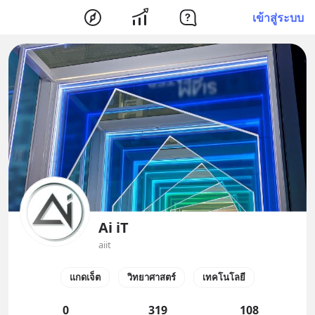
เข้าสู่ระบบ
Ai iT
aiit
แกดเจ็ต
วิทยาศาสตร์
เทคโนโลยี
0
319
108