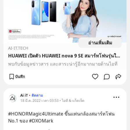
อ่านเพิ่มเติม
AI-IT.TECH
HUAWEI เปิดตัว HUAWEI nova 9 SE สมาร์ทโฟนรุ่นใหม่โดนใจสาย Vlog กับกล้องหลักความละเอียดสูงสุด 108MP
พบกับข้อมูลข่าวสาร และสาระน่ารู้อีกมากมายด้านไอที
บันทึก
Ai iT
•
ติดตาม
18 มี.ค. 2022 เวลา 03:53 • ไอที & แก็ดเจ็ต
#HONORMagic4Ultimate ขึ้นแท่นกล้องสมาร์ทโฟน 
No.1 ของ #DXOMark