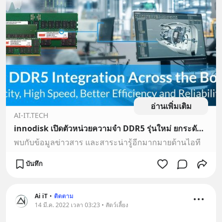
อ่านเพิ่มเติม
AI-IT.TECH
innodisk เปิดตัวหน่วยความจำ DDR5 รุ่นใหม่ ยกระดับมาตรฐานสำหรับ workstation
พบกับข้อมูลข่าวสาร และสาระน่ารู้อีกมากมายด้านไอที
บันทึก
Ai iT
•
ติดตาม
14 มี.ค. 2022 เวลา 03:23 • สัตว์เลี้ยง