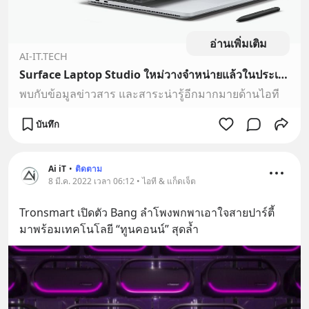
อ่านเพิ่มเติม
AI-IT.TECH
Surface Laptop Studio ใหม่วางจำหน่ายแล้วในประเทศไทย
พบกับข้อมูลข่าวสาร และสาระน่ารู้อีกมากมายด้านไอที
บันทึก
Ai iT
•
ติดตาม
8 มี.ค. 2022 เวลา 06:12 • ไอที & แก็ดเจ็ต
Tronsmart เปิดตัว Bang ลำโพงพกพาเอาใจสายปาร์ตี้ 
มาพร้อมเทคโนโลยี “ทูนคอนน์” สุดล้ำ