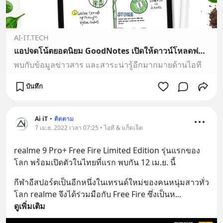
AI-IT.TECH
แอปจดโน้ตยอดนิยม GoodNotes เปิดให้ดาวน์โหลดฟรีแล้ววันนี้ iPhone, iPad หรือ Mac สามารถดาวน์โหลดและสร้างสมุดบันทึกดิจิทัลบนกู๊ดโน้ตส์ได้ฟรีสูงสุด 3 เล่ม
พบกับข้อมูลข่าวสาร และสาระน่ารู้อีกมากมายด้านไอที
บันทึก
Ai iT
•
ติดตาม
7 เม.ย. 2022 เวลา 07:25 • ไอที & แก็ดเจ็ต
realme 9 Pro+ Free Fire Limited Edition รุ่นแรกของ
โลก พร้อมเปิดตัวในไทยที่แรก พบกัน 12 เม.ย. นี้
กีฬาอีสปอร์ตเป็นอีกหนึ่งในเทรนด์ใหม่ของคนหนุ่มสาวทั่ว
โลก realme จึงได้ร่วมมือกับ Free Fire ซึ่งเป็นห
... 
ดูเพิ่มเติม