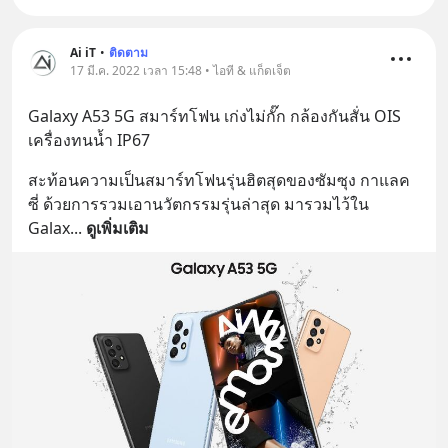
Ai iT
•
ติดตาม
17 มี.ค. 2022 เวลา 15:48 • ไอที & แก็ดเจ็ต
Galaxy A53 5G สมาร์ทโฟน เก่งไม่กั๊ก กล้องกันสั่น OIS 
เครื่องทนน้ำ IP67
สะท้อนความเป็นสมาร์ทโฟนรุ่นฮิตสุดของซัมซุง กาแลค
ซี่ ด้วยการรวมเอานวัตกรรมรุ่นล่าสุด มารวมไว้ใน 
Galax
... 
ดูเพิ่มเติม