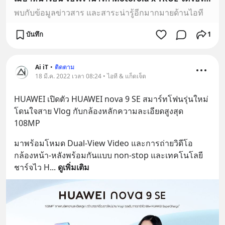
พบกับข้อมูลข่าวสาร และสาระน่ารู้อีกมากมายด้านไอที
บันทึก
1
Ai iT
•
ติดตาม
18 มี.ค. 2022 เวลา 08:24 • ไอที & แก็ดเจ็ต
HUAWEI เปิดตัว HUAWEI nova 9 SE สมาร์ทโฟนรุ่นใหม่
โดนใจสาย Vlog กับกล้องหลักความละเอียดสูงสุด 
108MP
มาพร้อมโหมด Dual-View Video และการถ่ายวิดีโอ
กล้องหน้า-หลังพร้อมกันแบบ non-stop และเทคโนโลยี
ชาร์จไว H
... 
ดูเพิ่มเติม