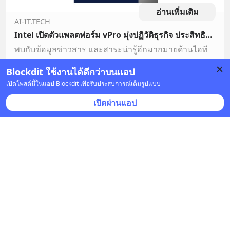
อ่านเพิ่มเติม
AI-IT.TECH
Intel เปิดตัวแพลตฟอร์ม vPro มุ่งปฏิวัติธุรกิจ ประสิทธิภาพสูง
พบกับข้อมูลข่าวสาร และสาระน่ารู้อีกมากมายด้านไอที
Blockdit ใช้งานได้ดีกว่าบนแอป
บันทึก
เปิดโพสต์นี้ในแอป Blockdit เพื่อรับประสบการณ์เต็มรูปแบบ
เปิดผ่านแอป
Ai iT
•
ติดตาม
4 มี.ค. 2022 เวลา 04:25 • ไอที & แก็ดเจ็ต
OPPO เปิดตัว OPPO Enco Air2 หูฟังไร้สาย ดีไซน์โดด
เด่นรุ่นล่าสุด และ OPPO Watch Free สมาร์ทวอทช์ระดับ
เริ่มต้น มอบประสบการณ์คุ้มค่าเหนือราคา
พร้อมสโลแกน “Fresh Sound in the Air” สู่
ประสบการณ์
... 
ดูเพิ่มเติม