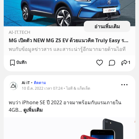
อ่านเพิ่มเติม
AI-IT.TECH
MG เปิดตัว NEW MG ZS EV ด้วยแนวคิด Truly Easy รถยนต์พลังงานไฟฟ้าที่ทำให้ชีวิตง่ายขึ้นอย่างแท้จริง
พบกับข้อมูลข่าวสาร และสาระน่ารู้อีกมากมายด้านไอที
บันทึก
1
Ai iT
•
ติดตาม
10 มี.ค. 2022 เวลา 07:24 • ไอที & แก็ดเจ็ต
พบว่า iPhone SE ปี 2022 อาจมาพร้อมกับแรมภายใน 
4GB
... 
ดูเพิ่มเติม