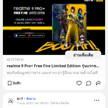
อ่านเพิ่มเติม
AI-IT.TECH
realme 9 Pro+ Free Fire Limited Edition รุ่นแรกของโลก พร้อมเปิดตัวในไทยที่แรก พบกัน 12 เม.ย. นี้
พบกับข้อมูลข่าวสาร และสาระน่ารู้อีกมากมายด้านไอที
บันทึก
Ai iT
•
ติดตาม
7 เม.ย. 2022 เวลา 06:33 • ไอที & แก็ดเจ็ต