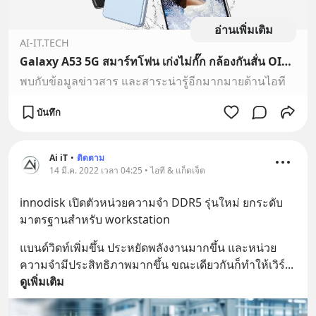
อ่านเพิ่มเติม
AI-IT.TECH
Galaxy A53 5G สมาร์ทโฟน เก่งไม่กั๊ก กล้องกันสั่น OIS เครื่องทนน้ำ IP67
พบกับข้อมูลข่าวสาร และสาระน่ารู้อีกมากมายด้านไอที
บันทึก
Ai iT
•
ติดตาม
14 มี.ค. 2022 เวลา 04:25 • ไอที & แก็ดเจ็ต
innodisk เปิดตัวหน่วยความจำ DDR5 รุ่นใหม่ ยกระดับ
มาตรฐานสำหรับ workstation
แบนด์วิดท์เพิ่มขึ้น ประหยัดพลังงานมากขึ้น และหน่วย
ความจำมีประสิทธิภาพมากขึ้น ขณะเดียวกันก็ทำให้เวิร์
... 
ดูเพิ่มเติม