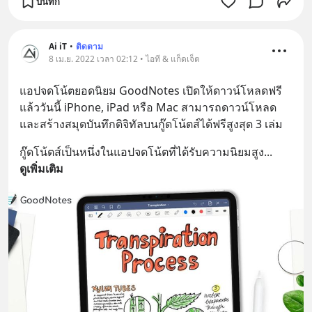
บันทึก
Ai iT
•
ติดตาม
8 เม.ย. 2022 เวลา 02:12 • ไอที & แก็ดเจ็ต
แอปจดโน้ตยอดนิยม GoodNotes เปิดให้ดาวน์โหลดฟรี
แล้ววันนี้ iPhone, iPad หรือ Mac สามารถดาวน์โหลด
และสร้างสมุดบันทึกดิจิทัลบนกู๊ดโน้ตส์ได้ฟรีสูงสุด 3 เล่ม
กู๊ดโน้ตส์เป็นหนึ่งในแอปจดโน้ตที่ได้รับความนิยมสูง
... 
ดูเพิ่มเติม