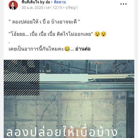
พื้นที่เติมใจ by อ๋อ
•
ติดตาม
30 ม.ค. 2020 เวลา 12:15 • ปรัชญา
" ลองปล่อยให้ เ บื่ อ บ้างอาจจะดี "
"โอ้ยยย... เบื่อ เบื่อ เบื่อ คิดไรไม่ออกเลย" 😵😵
.
เคยเป็นอาการนี้กันไหมคะ😂
... 
อ่านต่อ