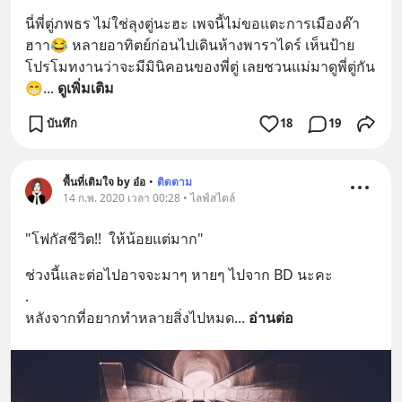
นี่พี่ตู่ภพธร ไม่ใช่ลุงตู่นะฮะ เพจนี้ไม่ขอแตะการเมืองค๊า 
ฮาา😂 หลายอาทิตย์ก่อนไปเดินห้างพาราไดร์ เห็นป้าย
โปรโมทงานว่าจะมีมินิคอนของพี่ตู่ เลยชวนแม่มาดูพี่ตู่กัน
😁
... 
ดูเพิ่มเติม
บันทึก
18
19
พื้นที่เติมใจ by อ๋อ
•
ติดตาม
14 ก.พ. 2020 เวลา 00:28 • ไลฟ์สไตล์
"โฟกัสชีวิต!!  ให้น้อยแต่มาก"
ช่วงนี้และต่อไปอาจจะมาๆ หายๆ ไปจาก BD นะคะ
.
หลังจากที่อยากทำหลายสิ่งไปหมด
... 
อ่านต่อ