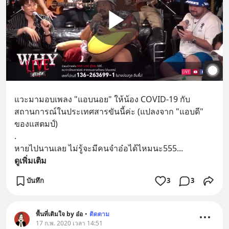
นี้แล้ว หรืออาจจะรักต่อจากนั้นได้
หว่า555
แวะมามอบเพลง "แอบนอย" ให้น้อง COVID-19 กับ 
สถานการณ์ในประเทศสารขันนี้ค่ะ (แปลงจาก "แอบดี" 
ของแสตมป์)
.
หายไปนานเลย ไม่รู้จะมีคนจำอ๋อได้ไหมนะ555
... 
ดูเพิ่มเติม
บันทึก
3
3
พื้นที่เติมใจ by อ๋อ
•
ติดตาม
17 ก.พ. 2020 เวลา 14:51