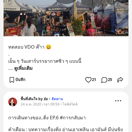
ทดสอบ VDO ค๊าา 😄
.
เย็น ๆ วันเสาร์บรรยากาศชิว ๆ แบบนี้
.
... 
ดูเพิ่มเติม
บันทึก
21
25
พื้นที่เติมใจ by อ๋อ
•
ติดตาม
24 ม.ค. 2020 เวลา 09:56 • ไลฟ์สไตล์
การเดินทางของ..ติ่ง EP.6 #การกลับมา
คำเตือน : บทความเรื่องติ่ง อ่านเอาเพลิน เอามันส์ มีบ่นขิง