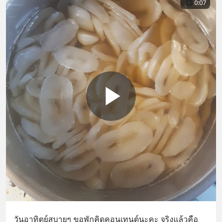
0:07
วันอาทิตย์สบายๆ ขอพักคิดคอนเทนต์นะคะ จริงแล้วคือ