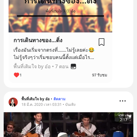
การเดินทางของ...ติ่ง
เรื่องมันเริ่มจากตรงที่.......ไม่รู้เลยค่ะ😂
ไม่รู้จริงๆว่าเริ่มชอบคนนี้ตั้งแต่เมื่อไร
มันน่าจะฟิวเดียวกับตอนดูซีรี่เกาหลีที่
พื้นที่เติมใจ by อ๋อ
•
7 ตอน
เราดูไปเรื่อยๆ แล้วเราก็ตกหลุมรัก
1
97 รับชม
พระเอกพร้อมกับที่นางเอกก็มีอาการ
เริ่มชอบเหมือนกัน . เป็นความประทับใจ
สะสม เมื่อเราเริ่มติดตามงานและชีวิต
พื้นที่เติมใจ by อ๋อ
•
ติดตาม
ของใครสักคนที่เราสนใจเค้าแบบไม่รู้
18 มี.ค. 2020 เวลา 03:31 • บันเทิง
ตัว พอลองมานั่งนึกย้อนดู ก็คือเราเสพ
งานเค้าทุกงาน . คำว่าติ่งมันจึงไม่จำกัด
2:17
อายุ เพราะมันคือความรัก เราสามารถ
ตกหลุมรักได้จนถึงวันที่เราไม่อยู่บนโลก