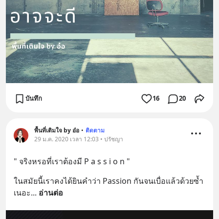
บันทึก
16
20
พื้นที่เติมใจ by อ๋อ
•
ติดตาม
29 ม.ค. 2020 เวลา 12:03 • ปรัชญา
" จริงหรอที่เราต้องมี P a s s i o n "
ในสมัยนี้เราคงได้ยินคำว่า Passion กันจนเบื่อแล้วด้วยซ้ำ
เนอะ
... 
อ่านต่อ