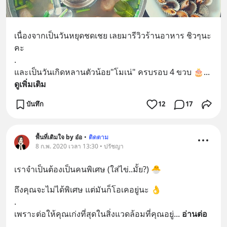
เนื่องจากเป็นวันหยุดชดเชย เลยมารีวิวร้านอาหาร ชิวๆนะ
คะ
.
และเป็นวันเกิดหลานตัวน้อย"โมเน่" ครบรอบ 4 ขวบ 🎂
... 
ดูเพิ่มเติม
บันทึก
12
17
พื้นที่เติมใจ by อ๋อ
•
ติดตาม
8 ก.พ. 2020 เวลา 13:30 • ปรัชญา
เราจำเป็นต้องเป็นคนพิเศษ (ใส่ไข่..มั้ย?) 🐣
ถึงคุณจะไม่ได้พิเศษ แต่มันก็โอเคอยู่นะ 👌
.
เพราะต่อให้คุณเก่งที่สุดในสิ่งแวดล้อมที่คุณอยู่
... 
อ่านต่อ