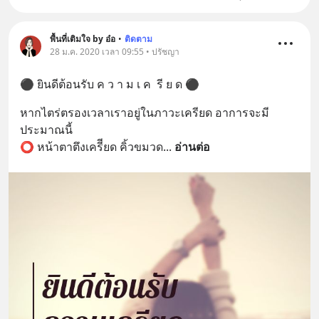
พื้นที่เติมใจ by อ๋อ
•
ติดตาม
28 ม.ค. 2020 เวลา 09:55 • ปรัชญา
⚫ ยินดีต้อนรับ ค ว า ม เ ค  รี ย ด ⚫
หากไตร่ตรองเวลาเราอยู่ในภาวะเครียด อาการจะมี
ประมาณนี้
⭕ หน้าตาตึงเครีียด คิ้วขมวด
... 
อ่านต่อ