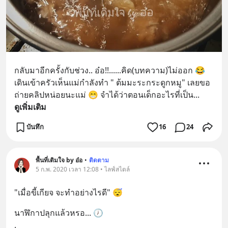
กลับมาอีกครั้งกับช่วง.. อ๋อ!!......คิด(บทความ)ไม่ออก 😂
เดินเข้าครัวเห็นแม่กำลังทำ " ต้มมะระกระดูกหมู" เลยขอ
ถ่ายคลิปหน่อยนะแม่ 😁 จำได้ว่าตอนเด็กอะไรที่เป็น
... 
ดูเพิ่มเติม
บันทึก
16
24
พื้นที่เติมใจ by อ๋อ
•
ติดตาม
5 ก.พ. 2020 เวลา 12:08 • ไลฟ์สไตล์
"เมื่อขี้เกียจ จะทำอย่างไรดี" 😴
นาฬิกาปลุกแล้วหรอ... 🕖
.