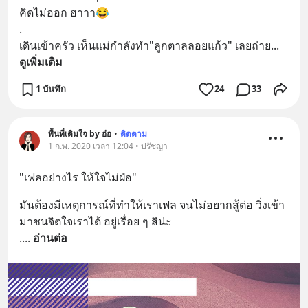
คิดไม่ออก ฮาาา😂 
.
เดินเข้าครัว เห็นแม่กำลังทำ"ลูกตาลลอยแก้ว" เลยถ่าย
... 
ดูเพิ่มเติม
1 บันทึก
24
33
พื้นที่เติมใจ by อ๋อ
•
ติดตาม
1 ก.พ. 2020 เวลา 12:04 • ปรัชญา
"เฟลอย่างไร ให้ใจไม่ฝ่อ"
มันต้องมีเหตุการณ์ที่ทำให้เราเฟล จนไม่อยากสู้ต่อ วิ่งเข้า
มาชนจิตใจเราได้ อยู่เรื่อย ๆ สิน่ะ
.
... 
อ่านต่อ