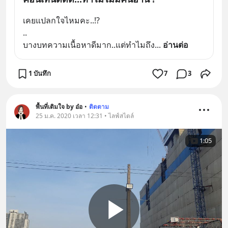
เคยแปลกใจไหมคะ..⁉️
..
บางบทความเนื้อหาดีมาก..แต่ทำไมถึง
... 
อ่านต่อ
1 บันทึก
7
3
พื้นที่เติมใจ by อ๋อ
•
ติดตาม
25 ม.ค. 2020 เวลา 12:31 • ไลฟ์สไตล์
1:05