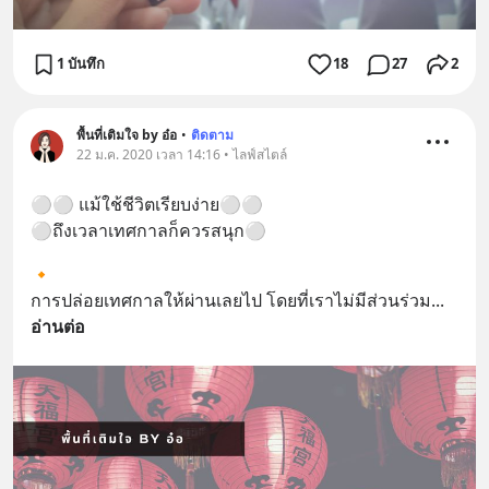
1 บันทึก
18
27
2
พื้นที่เติมใจ by อ๋อ
•
ติดตาม
22 ม.ค. 2020 เวลา 14:16 • ไลฟ์สไตล์
⚪⚪ แม้ใช้ชีวิตเรียบง่าย⚪⚪
⚪ถึงเวลาเทศกาลก็ควรสนุก⚪
🔸️
การปล่อยเทศกาลให้ผ่านเลยไป โดยที่เราไม่มีส่วนร่วม
... 
อ่านต่อ