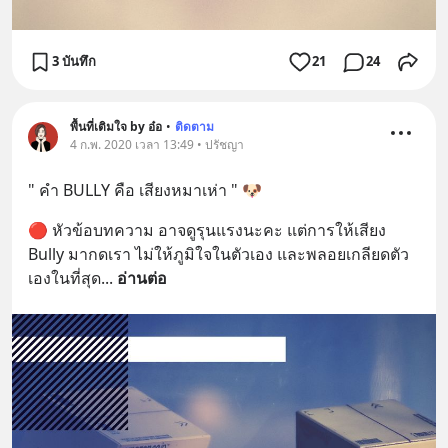
3 บันทึก
21
24
พื้นที่เติมใจ by อ๋อ
•
ติดตาม
4 ก.พ. 2020 เวลา 13:49 • ปรัชญา
" คำ BULLY คือ เสียงหมาเห่า " 🐶
🔴 หัวข้อบทความ อาจดูรุนแรงนะคะ แต่การให้เสียง 
Bully มากดเรา ไม่ให้ภูมิใจในตัวเอง และพลอยเกลียดตัว
เองในที่สุด
... 
อ่านต่อ