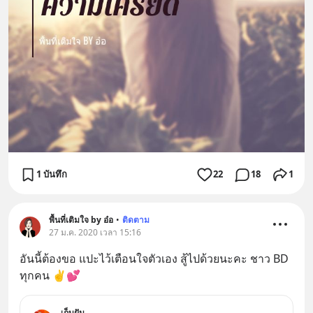
1 บันทึก
22
18
1
พื้นที่เติมใจ by อ๋อ
•
ติดตาม
27 ม.ค. 2020 เวลา 15:16
อันนี้ต้องขอ แปะไว้เตือนใจตัวเอง สู้ไปด้วยนะคะ ชาว BD 
ทุกคน ✌💕
เก็บฝัน