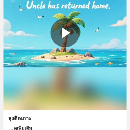
ลุงติดเกาะ
...
ดูเพิ่มเติม