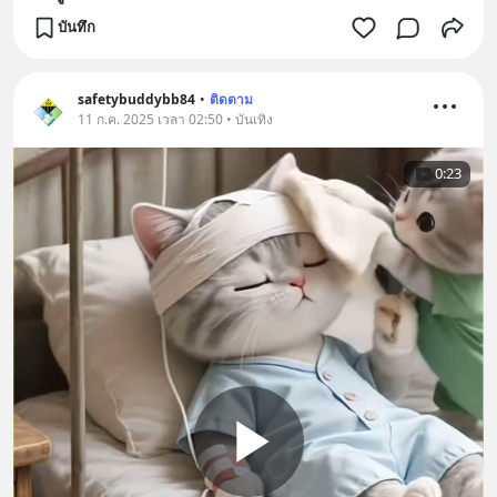
บันทึก
safetybuddybb84
•
ติดตาม
11 ก.ค. 2025 เวลา 02:50 • บันเทิง
0:23