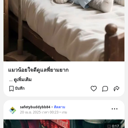
แมวน้อยใจดีดูแลพี่ยามยาก
...
ดูเพิ่มเติม
บันทึก
safetybuddybb84
•
ติดตาม
20 เม.ย. 2025 เวลา 00:23 • เกม
0:17