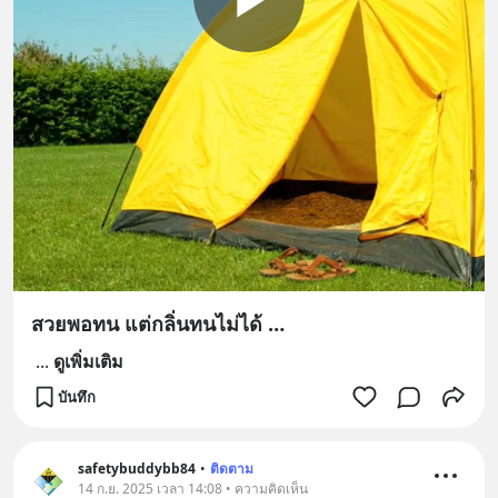
สวยพอทน แต่กลิ่นทนไม่ได้ …
...
ดูเพิ่มเติม
บันทึก
safetybuddybb84
•
ติดตาม
14 ก.ย. 2025 เวลา 14:08 • ความคิดเห็น