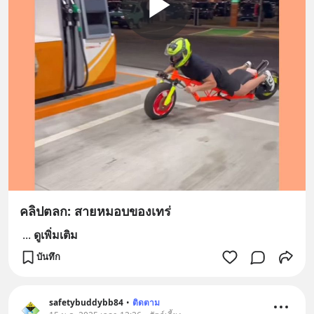
คลิปตลก: สายหมอบของเทร่
...
ดูเพิ่มเติม
บันทึก
safetybuddybb84
•
ติดตาม