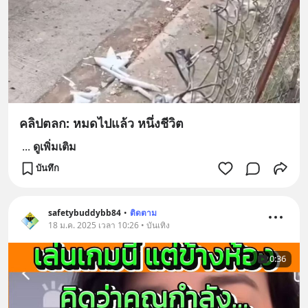
คลิปตลก: หมดไปแล้ว หนึ่งชีวิต
...
ดูเพิ่มเติม
บันทึก
safetybuddybb84
•
ติดตาม
18 ม.ค. 2025 เวลา 10:26 • บันเทิง
0:36