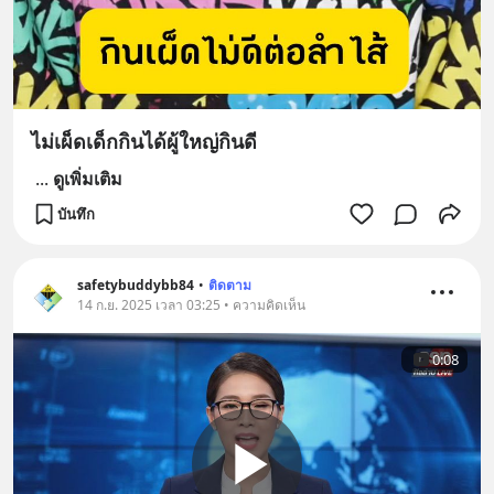
ไม่เผ็ดเด็กกินได้ผู้ใหญ่กินดี
...
ดูเพิ่มเติม
บันทึก
safetybuddybb84
•
ติดตาม
14 ก.ย. 2025 เวลา 03:25 • ความคิดเห็น
0:08