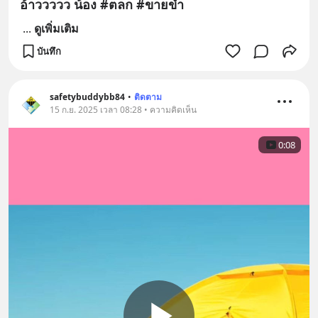
อ้าววววว น้อง #ตลก #ขายขำ
...
ดูเพิ่มเติม
บันทึก
safetybuddybb84
•
ติดตาม
15 ก.ย. 2025 เวลา 08:28 • ความคิดเห็น
0:08