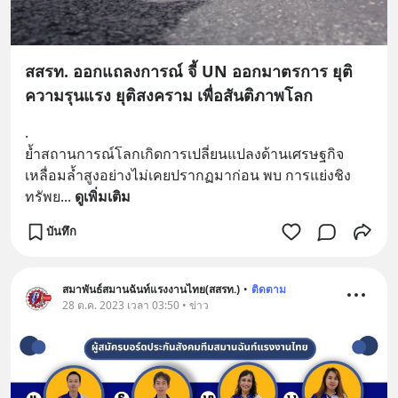
สสรท. ออกแถลงการณ์ จี้ UN ออกมาตรการ ยุติ
ความรุนแรง ยุติสงคราม เพื่อสันติภาพโลก
.
ย้ำสถานการณ์โลกเกิดการเปลี่ยนแปลงด้านเศรษฐกิจ 
เหลื่อมล้ำสูงอย่างไม่เคยปรากฏมาก่อน พบ การแย่งชิง
ทรัพย
... 
ดูเพิ่มเติม
บันทึก
สมาพันธ์สมานฉันท์แรงงานไทย(สสรท.)
•
ติดตาม
28 ต.ค. 2023 เวลา 03:50 • ข่าว