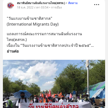
สมาพันธ์สมานฉันท์แรงงานไทย(สสรท.)
•
ติดตาม
18 ธ.ค. 2022 เวลา 03:54 • การเมือง
"วันแรงงานข้ามชาติสากล"
(International Migrants Day)
แถลงการณ์คณะกรรมการสมานฉันท์แรงงาน
ไทย(คสรท.)
เนื่องใน “วันแรงงานข้ามชาติสากลประจำปี ๒๕๖๕”
... 
อ่านต่อ