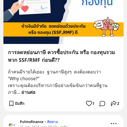
การลดหย่อนภาษี ควรซื้อประกัน หรือ กองทุนรวม
พวก SSF/RMF ก่อนดี??
ถ้าคนมีรายได้เยอะ  ฐานภาษีสูงๆ  คงต้องตอบว่า 
“Why choose?”
เพราะคุณต้องบริหารภาษีอย่างเข้มข้นกว่าคนที่ฐาน
ภาษี
... 
อ่านต่อ
บันทึก
1
2
Pulmofinance
•
ติดตาม
21 ส.ค. 2023 เวลา 06:15 • ธุรกิจ