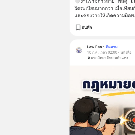
🤍งานราชการสาย "พัสดุ" มั
ผิดระเบียบมากกว่า เมื่อเทียบก
และช่องว่างให้เกิดความผิดพล
บันทึก
Law Pao
•
ติดตาม
10 ก.ค. เวลา 02:00 • หนังสือ
มหาวิทยาลัยรามคำแหง