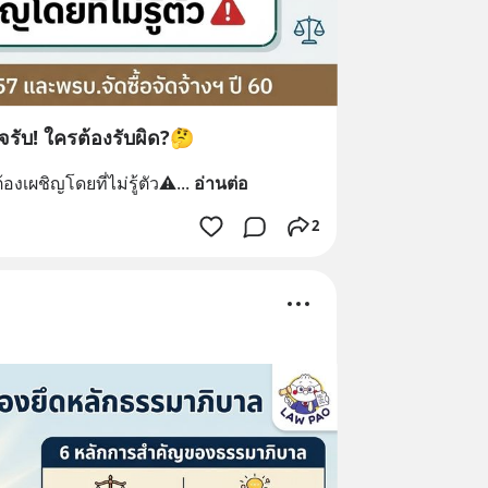
จรับ! ใครต้องรับผิด?🤔
้องเผชิญโดยที่ไม่รู้ตัว⚠️
... 
อ่านต่อ
2