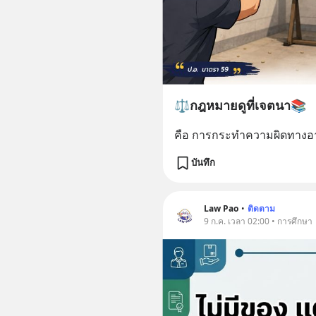
⚖️กฎหมายดูที่เจตนา📚
คือ การกระทำความผิดทางอาญ
บันทึก
Law Pao
•
ติดตาม
9 ก.ค. เวลา 02:00 • การศึกษา