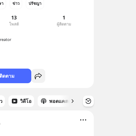
ษา
ข่าว
ปรัชญา
13
1
โพสต์
ผู้ติดตาม
eator

ติดตาม
าว
วิดีโอ
พอดแคสต์
ซีรีส์
า