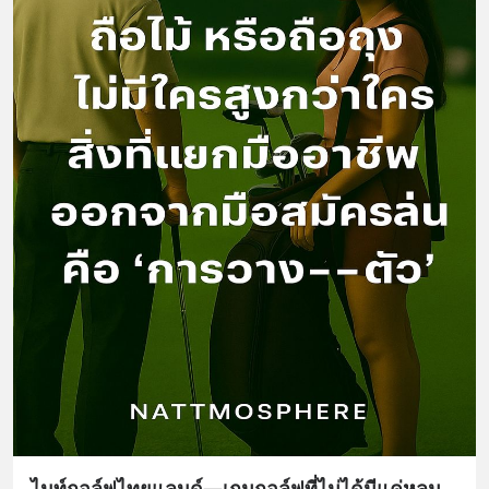
ไนท์กอล์ฟไทยแลนด์—เกมกอล์ฟที่ไม่ได้มีแค่หลุม…