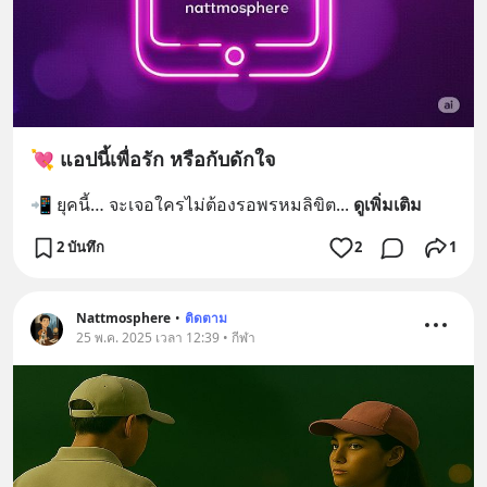
💘 แอปนี้เพื่อรัก หรือกับดักใจ
📲 ยุคนี้… จะเจอใครไม่ต้องรอพรหมลิขิต
... 
ดูเพิ่มเติม
2 บันทึก
2
1
Nattmosphere
•
ติดตาม
25 พ.ค. 2025 เวลา 12:39 • กีฬา