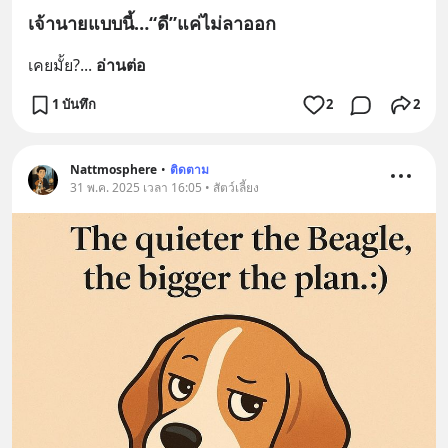
เจ้านายแบบนี้…“ดี”แค่ไม่ลาออก
เคยมั้ย?
... 
อ่านต่อ
1 บันทึก
2
2
Nattmosphere
•
ติดตาม
31 พ.ค. 2025 เวลา 16:05 • สัตว์เลี้ยง