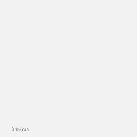
โฆษณา