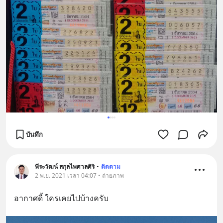
บันทึก
พีระวัฒน์ สกุลไพศาลศิริ
•
ติดตาม
2 พ.ย. 2021 เวลา 04:07 • ถ่ายภาพ
อากาศดี้ ใครเคยไปบ้างครับ