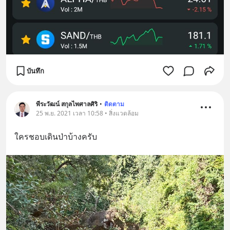
บันทึก
พีระวัฒน์ สกุลไพศาลศิริ
•
ติดตาม
25 พ.ย. 2021 เวลา 10:58 • สิ่งแวดล้อม
ใครชอบเดินป่าบ้างครับ