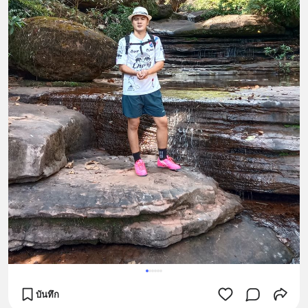
บันทึก