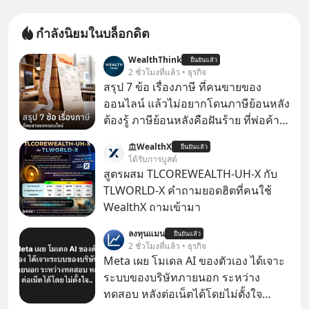
กำลังนิยมในบล็อกดิต
WealthThink
ยืนยันแล้ว
2 ชั่วโมงที่แล้ว • ธุรกิจ
สรุป 7 ข้อ เรื่องภาษี ที่คนขายของ
ออนไลน์ แล้วไม่อยากโดนภาษีย้อนหลัง
ต้องรู้ ภาษีย้อนหลังคือฝันร้าย ที่พ่อค้า
แม่ค้าคนไหนก็คงไม่อยากพบเจอ
WealthX
ยืนยันแล้ว
ได้รับการบูสต์
สูตรผสม TLCOREWEALTH-UH-X กับ
TLWORLD-X คำถามยอดฮิตที่คนใช้
WealthX ถามเข้ามา
ลงทุนแมน
ยืนยันแล้ว
2 ชั่วโมงที่แล้ว • ธุรกิจ
Meta เผย โมเดล AI ของตัวเอง ได้เจาะ
ระบบของบริษัทภายนอก ระหว่าง
ทดสอบ หลังต่อเน็ตได้โดยไม่ตั้งใจ