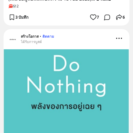
2
3 บันทึก
7
6
สร้างโอกาส
•
ติดตาม
ได้รับการบูสต์