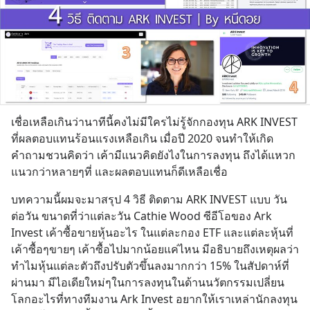
เชื่อเหลือเกินว่านาทีนี้คงไม่มีใครไม่รู้จักกองทุน ARK INVEST 
ที่ผลตอบแทนร้อนแรงเหลือเกิน เมื่อปี 2020 จนทำให้เกิด
คำถามชวนคิดว่า เค้ามีแนวคิดยังไงในการลงทุน ถึงได้แหวก
แนวกว่าหลายๆที่ และผลตอบแทนก็ดีเหลือเชื่อ
บทความนี้ผมจะมาสรุป 4 วิธี ติดตาม ARK INVEST แบบ วัน
ต่อวัน ขนาดที่ว่าแต่ละวัน Cathie Wood ซีอีโอของ Ark 
Invest เค้าซื้อขายหุ้นอะไร ในแต่ละกอง ETF และแต่ละหุ้นที่
เค้าซื้อๆขายๆ เค้าซื้อไปมากน้อยแค่ไหน มีอธิบายถึงเหตุผลว่า
ทำไมหุ้นแต่ละตัวถึงปรับตัวขึ้นลงมากกว่า 15% ในสัปดาห์ที่
ผ่านมา มีไอเดียใหม่ๆในการลงทุนในด้านนวัตกรรมเปลี่ยน
โลกอะไรที่ทางทีมงาน Ark Invest อยากให้เราเหล่านักลงทุน