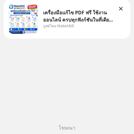
เครื่องมือแก้ไข PDF ฟรี ใช้งาน
ออนไลน์ ครบทุกฟังก์ชันในที่เดียว
บูสต์โดย MakeABill
| MakeABill ทุกวันนี้ไฟล์ PDF
กลายเป็นมาตรฐานสำหรับการส่ง
เอกสาร ไม่ว่าจะเป็นใบเสนอราคา
ใบกำกับภาษี สัญญา รายงาน หรือ
เอกสารราชการ แต่หลายค
โฆษณา