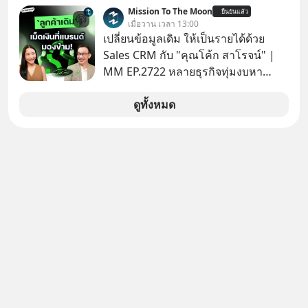
Meta Platforms Inc. เปิดเผยว่า หนึ่ง
Mission To The Moon
ยืนยันแล้ว
ในโมเดล AI ของบริษัท สามารถเชื่อม
เมื่อวาน เวลา 13:00
ต่ออินเทอร์เน็ต และเจาะเข้าระบบของ
เปลี่ยนข้อมูลเดิม ให้เป็นรายได้ด้วย
บริการภายนอกรายหนึ่งได้ ระหว่างการ
Sales CRM กับ "คุณโค้ก สาโรจน์" |
ทดสอบความปลอดภัยไซเบอร์
MM EP.2722 หลายธุรกิจทุ่มงบหา
ลูกค้าใหม่ไม่หยุด ทั้งที่คนที่ซื้อของไป
แล้ว คือกลุ่มที่มีโอกาสซื้อซ้ำสูงที่สุด แต่
ดูทั้งหมด
กลับปล่อยให้เงียบหายไปโดยไม่รู้ตัว ใน
Mission To The Moon EP นี้ เราจะมา
คุยกับคุณโค้ก สาโรจน์ อธิวิทวัส CEO
& Founder, Wisible ผู้มีประสบการณ์
ด้านงานขายและ CRM มากกว่า 20 ปี
ว่าทำไม "ลูกค้าเดิม" ถึงเป็นสินทรัพย์ที่
ธุรกิจมองข้ามมากที่สุด และจะเปลี่ยน
ข้อมูลที่กระจัดกระจายให้กลายเป็นราย
ได้ที่ต่อเนื่องได้ยังไง ถ้ายอดขายไม่โต
แต่งบโฆษณาก็พอแล้ว คำตอบอาจอยู่ที่
ฐานลูกค้าเดิมที่คุณมีอยู่ #SalesCRM
#CRM #ลูกค้าเดิม #Revenue