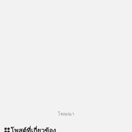
#MissionAcademy #interview
#missiontothemoon
#missiontothemoonpodcast
โฆษณา
โพสต์ที่เกี่ยวข้อง