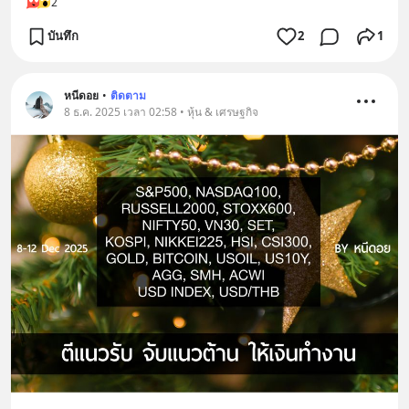
2
บันทึก
2
1
หนีดอย
•
ติดตาม
8 ธ.ค. 2025 เวลา 02:58 • หุ้น & เศรษฐกิจ