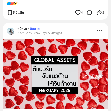
3
3 บันทึก
4
5
หนีดอย
•
ติดตาม
2 ก.พ. เวลา 08:47 • หุ้น & เศรษฐกิจ