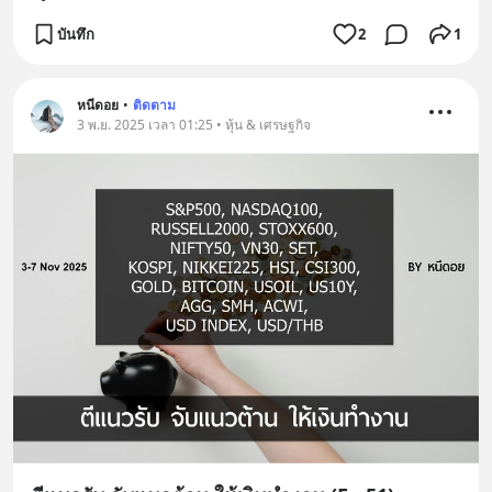
บันทึก
2
1
หนีดอย
•
ติดตาม
3 พ.ย. 2025 เวลา 01:25 • หุ้น & เศรษฐกิจ