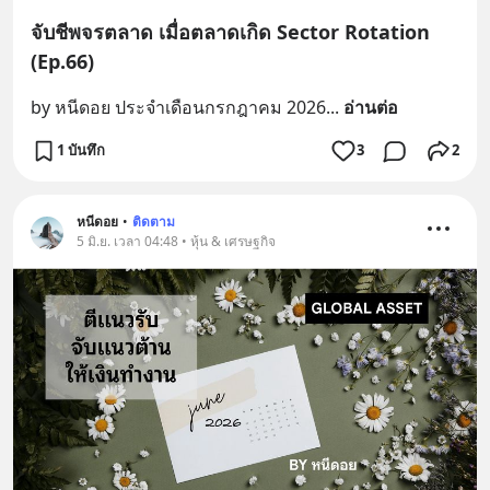
จับชีพจรตลาด เมื่อตลาดเกิด Sector Rotation
(Ep.66)
by หนีดอย ประจำเดือนกรกฎาคม 2026
... 
อ่านต่อ
1 บันทึก
3
2
หนีดอย
•
ติดตาม
5 มิ.ย. เวลา 04:48 • หุ้น & เศรษฐกิจ