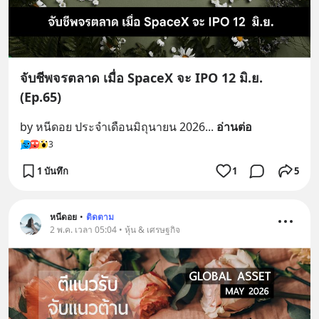
จับชีพจรตลาด เมื่อ SpaceX จะ IPO 12 มิ.ย.
(Ep.65)
by หนีดอย ประจำเดือนมิถุนายน 2026
... 
อ่านต่อ
3
1 บันทึก
1
5
หนีดอย
•
ติดตาม
2 พ.ค. เวลา 05:04 • หุ้น & เศรษฐกิจ