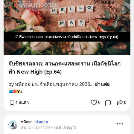
จับชีพจรตลาด: สวนกระแสสงคราม เมื่อดัชนีโลก
ทำ New High (Ep.64)
by หนีดอย ประจำเดือนพฤษภาคม 2026
... 
อ่านต่อ
3
1 บันทึก
5
8
หนีดอย
•
ติดตาม
3 เม.ย. เวลา 11:44 • หุ้น & เศรษฐกิจ