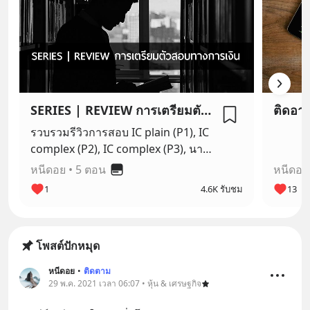
SERIES | REVIEW การเตรียมตัวสอบทางการเงิน
รวบรวมรีวิวการสอบ IC plain (P1), IC
complex (P2), IC complex (P3), นาย
หน้าประกันวินาศภัย และ นายหน้า
หนีดอย
•
5 ตอน
หนีดอย
ประกันชีวิต
1
4.6K รับชม
13
โพสต์ปักหมุด
หนีดอย
•
ติดตาม
29 พ.ค. 2021 เวลา 06:07 • หุ้น & เศรษฐกิจ