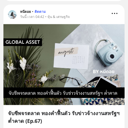
หนีดอย
•
ติดตาม
วันนี้ เวลา 04:42 • หุ้น & เศรษฐกิจ
จับชีพจรตลาด ทองคำฟื้นตัว รับข่าวจ้างงานสหรัฐฯ
ต่ำคาด (Ep.67)