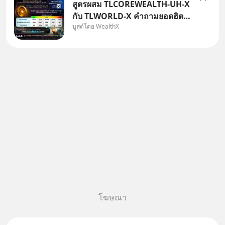
สูตรผสม TLCOREWEALTH-UH-X
กับ TLWORLD-X คำถามยอดฮิตที่
บูสต์โดย WealthX
คนใช้ WealthX ถามเข้ามา
โฆษณา