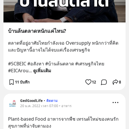
บ้านล้นตลาดหนักแค่ไหน?
ตลาดที่อยู่อาศัยไทยกำลังเจอ Oversupply หนักกว่าที่คิด 
และปัญหานี้อาจไม่ได้จบแค่เรื่องเศรษฐกิจ 
#SCBEIC #อสังหา #บ้านล้นตลาด #เศรษฐกิจไทย 
#EICArou
... 
ดูเพิ่มเติม
11 บันทึก
12
8
GedGoodLife
•
ติดตาม
20 ม.ค. 2022 เวลา 07:00 • อาหาร
Plant-based Food อาหารจากพืช เทรนด์ใหม่ของคนรัก
สุขภาพที่น่าจับตามอง