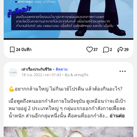
24 บันทึก
37
2
29
เล่าเรื่องประกันชีวิต
•
ติดตาม
18 ก.ย. 2022 เวลา 01:43 • หุ้น & เศรษฐกิจ
💪อยากกล้ามใหญ่ ไม่กินเวย์โปรตีน แล้วต้องกินอะไร?
เมื่อพูดถึงคนออกกำลังกายในปัจจุบัน ดูเหมือนว่าจะมีเป้า
หมายอยู่ 2 ประเภทใหญ่ ๆ กลุ่มแรกออกกำลังกายเพื่อลด
น้ำหนัก ส่วนอีกกลุ่มหนึ่งนั้น คือคนที่ออกกำลัง
... 
อ่านต่อ