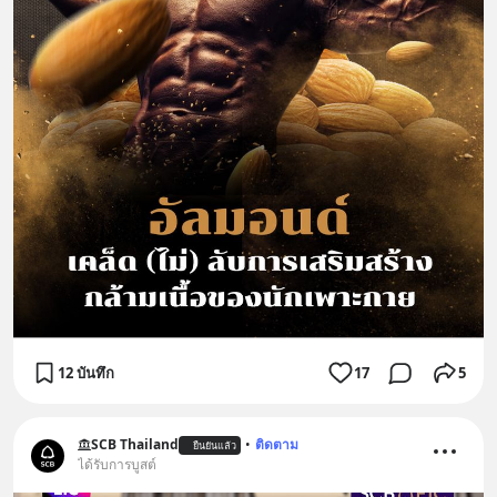
12 บันทึก
17
5
SCB Thailand
•
ติดตาม
ยืนยันแล้ว
ได้รับการบูสต์