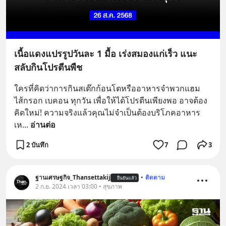
เนื้อแดงแปรรูปวันละ 1 มื้อ เร่งสมองแก่เร็ว แนะ
สลับกินโปรตีนพืช
ใครที่คิดว่าการกินสเต๊กก้อนโตหรืออาหารจำพวกแฮม 
ไส้กรอก เบคอน ทุกวัน เพื่อให้ได้โปรตีนเพียงพอ อาจต้อง
คิดใหม่! ความจริงแล้วคุณไม่จำเป็นต้องบริโภคอาหาร
เห
... 
อ่านต่อ
2 บันทึก
7
3
ฐานเศรษฐกิจ_Thansettakij
•
ติดตาม
ยืนยันแล้ว
2 ก.ย. 2024 เวลา 03:00 • สุขภาพ