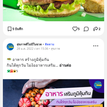
5 บันทึก
5
2
สุขภาพดีไม่มีในขวด
•
ติดตาม
28 ม.ค. 2022 เวลา 15:36 • สุขภาพ
🥗 อาหาร สร้างภูมิคุ้มกัน
กินได้ทุกวัน ไม่ง้ออาหารเสริม
... 
อ่านต่อ
5