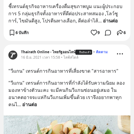
ชี้เทรนด์ธุรกิจอาหารเครื่องดื่มสุขภาพบูม แนะผู้ประกอบ
การ 5 กลุ่มธุรกิจทั้งอาหารที่ดีต่อประสาทสมอง ,โลว์ชู
การ์, ไขมันดีสูง, โปรตีนทางเลือก, ดีต่อลำไส้
... 
อ่านต่อ
6 บันทึก
9
6
Thairath Online - ไทยรัฐออนไลน์
•
ติดตาม
ยืนยันแล้ว
16 มิ.ย. 2021 เวลา 15:58 • ไลฟ์สไตล์
"วีแกน" เทรนด์การกินอาหารที่เสี่ยงขาด "สารอาหาร"
"วีแกน" เทรนด์การกินอาหารที่กำลังได้รับความนิยม ลอง
มองหาข้างตัวนะคะ จะมีคนกินวีแกนซ่อนอยู่เสมอ ใน
อนาคตอาจจะแห่กินวีแกนเพิ่มขึ้นด้วย เราจึงอยากพาทุก
คนไ
... 
อ่านต่อ