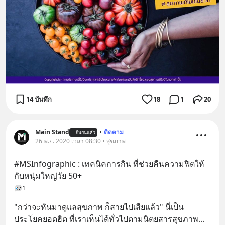
14 บันทึก
18
1
20
Main Stand
•
ติดตาม
ยืนยันแล้ว
26 พ.ย. 2020 เวลา 08:30 • สุขภาพ
#MSInfographic : เทคนิคการกิน ที่ช่วยคืนความฟิตให้
กับหนุ่มใหญ่วัย 50+
1
"กว่าจะหันมาดูแลสุขภาพ ก็สายไปเสียแล้ว" นี่เป็น
ประโยคยอดฮิต ที่เราเห็นได้ทั่วไปตามนิตยสารสุขภาพ
... 