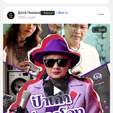
SCB Thailand
•
ติดตาม
ยืนยันแล้ว
ได้รับการบูสต์
1:41