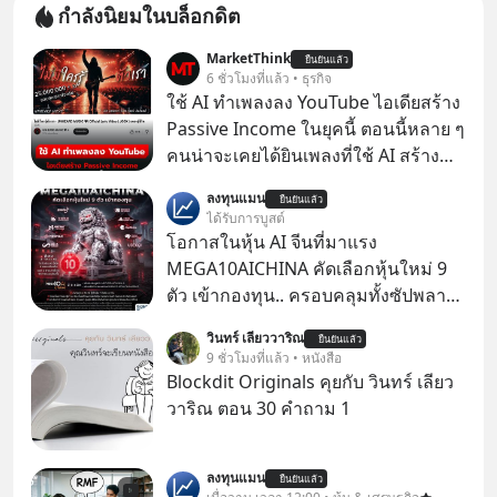
กำลังนิยมในบล็อกดิต
MarketThink
ยืนยันแล้ว
6 ชั่วโมงที่แล้ว • ธุรกิจ
ใช้ AI ทำเพลงลง YouTube ไอเดียสร้าง
Passive Income ในยุคนี้ ตอนนี้หลาย ๆ
คนน่าจะเคยได้ยินเพลงที่ใช้ AI สร้าง
ผ่านหูกันมาบ้าง เช่น เพลง “ไม่มีใคร
ลงทุนแมน
ยืนยันแล้ว
รู้ตัวเรา” จากช่องชื่อว่า UNHEARD
ได้รับการบูสต์
MUSIC ที่ตอนนี้มียอดรับชมกว่า 26
โอกาสในหุ้น AI จีนที่มาแรง
ล้านครั้งแล้ว
MEGA10AICHINA คัดเลือกหุ้นใหม่ 9
ตัว เข้ากองทุน.. ครอบคลุมทั้งซัปพลาย
เชน AI จีน พิเศษ ช่วง 3 - 19 ส.ค. 69 มี
วินทร์ เลียววาริณ
ยืนยันแล้ว
โปรโมชัน ลด 50% ค่าธรรมเนียมซื้อ |
9 ชั่วโมงที่แล้ว • หนังสือ
ยอด 2 ล้านบาทขึ้นไป ฟรีค่าธรรมเนียม
Blockdit Originals คุยกับ วินทร์ เลียว
ซื้อ
วาริณ ตอน 30 คำถาม 1
ลงทุนแมน
ยืนยันแล้ว