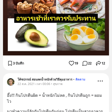
3 บันทึก
19
22
12
โค้ชปกรณ์ สอนลดน้ำหนักด้วยวิธีคุมอาหาร
•
ติดตาม
22 ส.ค. 2021 เวลา 00:06 • สุขภาพ
อึ้ง!!! กินโปรตีนผิด = น้ำหนักไม่ลด , กินโปรตีนถูก = ผอม
ไว
มาทำความรู้จักกับโปรตีนกันก่อน โปรตีนเป็นสารอาหาร