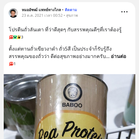
เพิ่มการผ่อนคลาย ซึ่งช่วยให้การนอน
หลับมีประสิทธิภาพมากยิ่งขึ้น 📍 สนใจ
หมออัฑฒ์ แพทย์ทางไกล
•
ติดตาม
สั่งซื้อสินค้า Diip CBD 💬 LINE :
23 ต.ค. 2021 เวลา 00:52 • สุขภาพ
@diipgeek 🔗 หรือกดลิงก์
โปรตีนถั่วลันเตา ที่ว่าดีสุดๆ กับสรรพคุณดีๆที่เราต้องรู้
https://lin.ee/U91Fzyz
3
ตั้งแต่ทานถั่วเขียวงาดำ ถั่ว5สี เป็นประจำก็รับรู้ถึง
สรรพคุณของถั่วว่า ดีต่อสุขภาพอย่างมากครับ
... 
อ่านต่อ
1