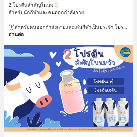
2 โปรตีนสำคัญในนม🥛
สำหรับนักกีฬาและคนออกกำลังกาย
.
🏋🏻‍♀️สำหรับคนออกกำลังกายและเล่นกีฬาเป็นประจำ โปร
... 
อ่านต่อ