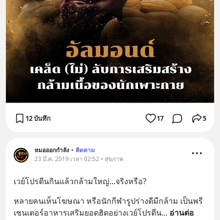
12 บันทึก
17
5
หมอออกกำลัง
•
ติดตาม
23 มี.ค. 2019 เวลา 02:52 • สุขภาพ
เวย์โปรตีนกินแล้วกล้ามใหญ่...จริงหรือ?
หลายคนเห็นโฆษณา หรือนักกีฬารูปร่างดีมีกล้าม เป็นพรี
เซนเตอร์อาหารเสริมยอดฮิตอย่างเวย์โปรตีน
... 
อ่านต่อ