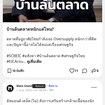
บ้านล้นตลาดหนักแค่ไหน?
ตลาดที่อยู่อาศัยไทยกำลังเจอ Oversupply หนักกว่าที่คิด 
และปัญหานี้อาจไม่ได้จบแค่เรื่องเศรษฐกิจ 
#SCBEIC #อสังหา #บ้านล้นตลาด #เศรษฐกิจไทย 
#EICArou
... 
ดูเพิ่มเติม
10 บันทึก
11
8
Main Stand
•
ติดตาม
ยืนยันแล้ว
1 เม.ย. 2022 เวลา 06:05 • กีฬา
อัลมอนด์ เคล็ด (ไม่) ลับการเสริมสร้างกล้ามเนื้อของนัก