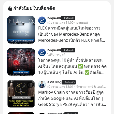
กำลังนิยมในบล็อกดิต
ลงทุนแมน
ยืนยันแล้ว
เมื่อวาน เวลา 11:00 • ยานยนต์
FLEX ความยืดหยุ่นแบบใหม่ของการ
เป็นเจ้าของ Mercedes-Benz ล่าสุด
Mercedes-Benz เปิดตัว FLEX ทางเลือก
เป็นเจ้าของรถที่ยืดหยุ่น บนแนวคิด
ลงทุนแมน
ยืนยันแล้ว
“Flex to Fit You ยืดได้ตามสไตล์คุณ
ได้รับการบูสต์
ด้วย StarChoice” ตอบโจทย์ Lifestyle
โอกาสลงทุน 10 ผู้นำ ทั้งซัปพลายเชน
การเป็นเจ้าของรถที่ออกแบบการเงินได้
AI จีน /โดย ลงทุนแมน ✅ลงทุนตรง คัด
เอง ครบสัญญาจะผ่อนต่อ คืนรถ หรือ
10 ผู้นำเน้น ๆ ในธีม AI จีน ✅คัดเลือก
ซื้อขาดก็ได้ เช่น
หุ้นใหม่ 9 ตัว เข้ากองทุน ✅ร่วมเป็น
ด.ดล Blog
ยืนยันแล้ว
เจ้าของผู้นำ AI จีน ตั้งแต่โรงงานผลิตชิป
เมื่อวาน เวลา 13:01 • วิทยาศาสตร์ & เทคโนโลยี
หน่วยความจำ โมเดล AI ยันหุ่นยนต์
Markov Chain จากสมการร้อยปี สู่จุด
✅ได้การรับยกเว้นภาษี Capital Gain
กำเนิด Google และ AI ที่เปลี่ยนโลก |
ตามกฎหมายภาษีของประเทศไทย
Geek Story EP829 คุณคิดว่า การสับ
ไพ่ในคาสิโน ปริมาณยูเรเนียมในระเบิด