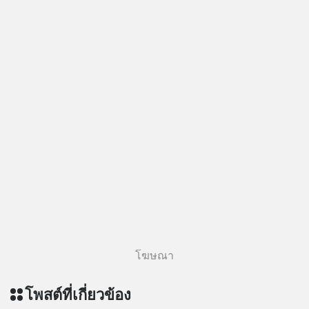
ฟังผ่าน Apple Podcast :
https://apple.co/2lEqPPg 🎧 ฟังผ่าน
Podbean :
https://tinyurl.com/mvnxk4wy 🎧
ฟังผ่าน Youtube :
https://youtu.be/KQ3bzHfpTKc The
original article appeared here
https://www.tharadhol.com/geek-
story-ep829-markov-chain-story/
ติดตามสาระดี ๆ อัพเดททุกวันผ่าน Line
OA ด.ดล Blog คลิกเลย -->
https://lin.ee/aMEkyNA
========================= 📣
สนับสนุนโดย 📣
=========================
โฆษณา
เครียด หลับยาก ผมอยากแนะนำ
ผลิตภัณฑ์เสริมอาหาร Diip CBD ช่วย
โพสต์ที่เกี่ยวข้อง
บรรเทาความเครียด ลดความวิตกกังวล