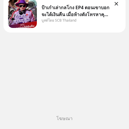
ป้าเก๋าเล่ากลโกง EP4 ตอนเขาบอก
จะได้เงินคืน เมื่อห้างดังโทรหาคุณ
บูสต์โดย SCB Thailand
วิยะดา แจ้งเรื่องเคลมสินค้าแล้ว
บอกว่าจะคืนเงิน คุณวิยะดาจะได้
เงินจริง หรือเป็นเรื่องจ้อจี้ หาคำ
ตอบได้ที่ “ป้าเก๋าเล่ากลโกง” EP4
ตอน “เขา
โฆษณา