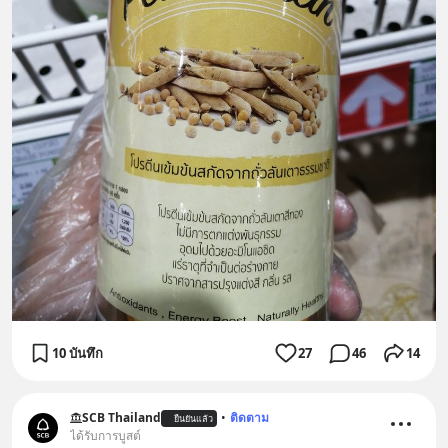
10 บันทึก
27
46
14
SCB Thailand
•
ติดตาม
ยืนยันแล้ว
ได้รับการบูสต์