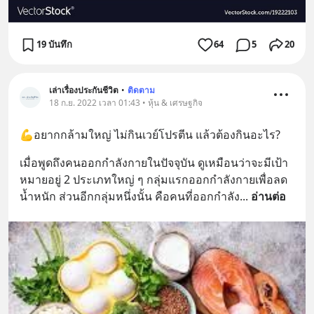
19 บันทึก
64
5
20
เล่าเรื่องประกันชีวิต
•
ติดตาม
18 ก.ย. 2022 เวลา 01:43 • หุ้น & เศรษฐกิจ
💪อยากกล้ามใหญ่ ไม่กินเวย์โปรตีน แล้วต้องกินอะไร?
เมื่อพูดถึงคนออกกำลังกายในปัจจุบัน ดูเหมือนว่าจะมีเป้า
หมายอยู่ 2 ประเภทใหญ่ ๆ กลุ่มแรกออกกำลังกายเพื่อลด
น้ำหนัก ส่วนอีกกลุ่มหนึ่งนั้น คือคนที่ออกกำลัง
... 
อ่านต่อ