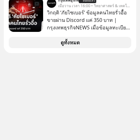
กรุงเทพธุรกิจ
ยืนยันแล้ว
นิวเคลียร์ อัลกอริทึมของ Google ที่ใช้
เมื่อวาน เวลา 16:00 • วิทยาศาสตร์ & เทคโนโลยี
โค่นล้มแชมป์เก่าอย่าง Yahoo และ
วิกฤติ ‘ภัยไซเบอร์’ ข้อมูลคนไทยรั่วอื้อ
ความฉลาดของ AI ในปัจจุบัน มีอะไรที่
ขายผ่าน Discord แค่ 350 บาท |
เหมือนกัน? เชื่อหรือไม่ว่า สิ่งเปลี่ยนโลก
กรุงเทพธุรกิจNEWS เมื่อข้อมูลทะเบียน
ทั้งหมดนี้ ล้วนมีจุดเริ่มต้นมาจาก “การ
รถ จากกรมการขนส่งทางบกหลุดไปอยู่
ทะเลาะกัน” ของนักคณิตศาสตร์ชาว
ในมือมิจฉาชีพ และถูกขายในตลาดมืด
ดูทั้งหมด
รัสเซียสองคนเมื่อกว่าร้อยปีก่อน! จาก
ด้วยราคา 350 บาท รัฐบาลทำยังไงต่อ?
สมการที่เคยถูกมองว่าไร้สาระและไม่มี
ประโยชน์ สู่รากฐานของเทคโนโลยี
ระดับล้านล้านดอลลาร์ จุดกำเนิดของ
สมการนี้เกิดขึ้นได้อย่างไร และมันเข้า
มาพลิกโฉมหน้าประวัติศาสตร์
มนุษยชาติจนถึงยุค AI ได้อย่างไร EP นี้
เราจะมาเจาะลึกเบื้องหลังความลับนี้ไป
พร้อมกันครับ เลือกฟังกันได้เลยนะครับ
อย่าลืมกด Follow ติดตาม PodCast
ช่อง Geek Forever’s Podcast ของผม
กันด้วยนะครับ 🎧 ฟังผ่าน Spotify :
https://tinyurl.com/mr32c4h3 🎧