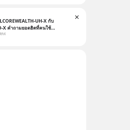
TLCOREWEALTH-UH-X กับ
X คำถามยอดฮิตที่คนใช้
lthX
ถามเข้ามา