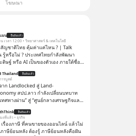
โฆษณา
นแมน
ยืนยันแล้ว
วาน เวลา 12:00 • วิทยาศาสตร์ & เทคโนโลยี
สัญชาติไทย คุ้มค่าแค่ไหน ? | Talk
 รู้หรือไม่ ? ประเทศไทยกำลังพัฒนา
ิษฐ์ หรือ AI เป็นของตัวเอง ภายใต้ชื่อ
ฐานด้าน
B Thailand
ยืนยันแล้ว
้าใจภาษาไทย และบริบททางสังคมไทยได้
การบูสต์
I ของ
าก Landlocked สู่ Land-
คุ้มค่าแค่ไหน ? และหลังจากนำ
conomy สปป.ลาว กำลังเปลี่ยนบทบาท
มาใช้จริง จะเกิดอะไรขึ้นกับสังคมไทย
เทศทางผ่าน” สู่ “ศูนย์กลางเศรษฐกิจและ
ะเศรษฐกิจไทยบ้าง ? ร่วมวิเคราะห์
์” ของอนุภูมิภาคลุ่มแม่น้ำโขง
thThink
่านมุมมองของ ดร.อภิวดี ปิยธรรมรงค์ ผู้
ยืนยันแล้ว
โมงที่แล้ว • ธุรกิจ
ญอาวุโสด้านบูรณาการข้อมูลและปัญญา
อ เรื่องภาษี ที่คนขายของออนไลน์ แล้วไม่
ษีย้อนหลัง ต้องรู้ ภาษีย้อนหลังคือฝัน
 ThaiLLM