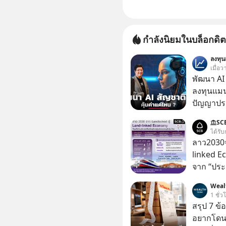
กำลังนิยมในบล็อกดิต
ลงทุ
เมื่อ
พัฒนา AI 
ลงทุนแมน
ปัญญาประด
“ThaiLLM” เพื่อให้คนไทยมีโครงสร้างพื้น
SC
AI ที่เข
ได้รับ
เป็นอย่างดี คำถามคือ การลงมือพัฒนา A
ลาว2030จ
ประเทศจะ
linked E
ThaiLLM 
จาก “ประ
ธุรกิจไทย แล
โลจิสติกส
Weal
เรื่องนี้ผ
1 ชั่ว
เชี่ยวชา
สรุป 7 ข้
ประดิษฐ์ และคุณปฏิภาณ ประเสริฐสม ผู้จัดการ
อยากโดนภา
โครงการ