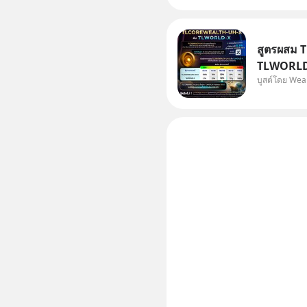
สูตรผสม 
TLWORLD-
บูสต์โดย Wea
WealthX 