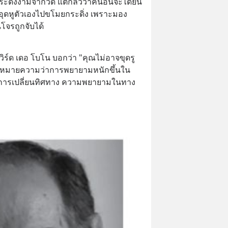
ิ่งงามจากวัด แต่กลัวว่าคนอื่นจะได้ยิน
ึงอุดหูตัวเองไปขโมยกระดิ่ง เพราะมอง
โจรถูกจับได้
วิร์ด เดอ โบโน บอกว่า "คุณไม่อาจขุดรู
ึ้น" หมายความว่าการพยายามหนักขึ้นใน
่าการเปลี่ยนทิศทาง ความพยายามในทาง