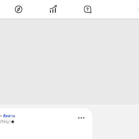
•
ติดตาม
 ปรัชญา