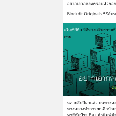
อยากเอากล่องครอบหัวออ
Blockdit Originals ซีรีส์
หลายสิบปีมาแล้ว บนทางหลว
ทางหลวงทำการยกเลิกป้ายจ
ทาสีทับป้ายเดิม แล้วพิมพ์ข