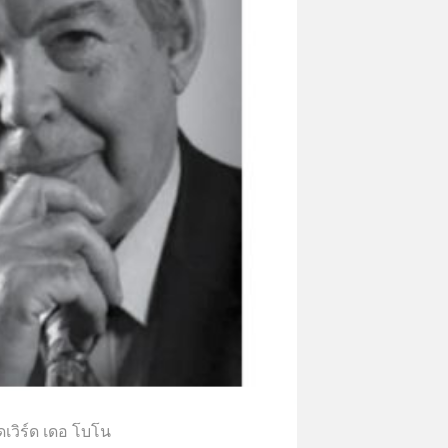
็ดเวิร์ด เดอ โบโน