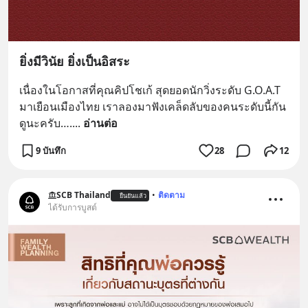
ยิ่งมีวินัย ยิ่งเป็นอิสระ
เนื่องในโอกาสที่คุณคิปโชเก้ สุดยอดนักวิ่งระดับ G.O.A.T 
มาเยือนเมืองไทย เราลองมาฟังเคล็ดลับของคนระดับนี้กัน
ดูนะครับ….
... 
อ่านต่อ
9 บันทึก
28
12
SCB Thailand
•
ติดตาม
ยืนยันแล้ว
ได้รับการบูสต์