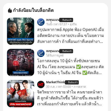
กำลังนิยมในบล็อกดิต
ลงทุนแมน
ยืนยันแล้ว
วันนี้ เวลา 07:37 • ธุรกิจ
สรุปมหากาพย์ Apple ฟ้อง OpenAI เมื่อ
อดีตพนักงาน กลายประเด็น ขโมยความ
ลับทางการค้า ถ้าเพื่อนเก่าที่เคยทำงาน
ด้วยกัน ทักมาขอให้เราช่วยหาไฟล์งาน
ลงทุนแมน
ยืนยันแล้ว
เก่าที่เขาเคยทำไว้ ตอนยังอยู่บริษัท
ได้รับการบูสต์
เดียวกัน
โอกาสลงทุน 10 ผู้นำ ทั้งซัปพลายเชน
AI จีน /โดย ลงทุนแมน ✅ลงทุนตรง คัด
10 ผู้นำเน้น ๆ ในธีม AI จีน ✅คัดเลือก
หุ้นใหม่ 9 ตัว เข้ากองทุน ✅ร่วมเป็น
MarketThink
ยืนยันแล้ว
เจ้าของผู้นำ AI จีน ตั้งแต่โรงงานผลิตชิป
30 ก.ค. เวลา 03:00 • การตลาด
หน่วยความจำ โมเดล AI ยันหุ่นยนต์
จิตวิทยาการขาย ทำไม คนขายหน้าตา
✅ได้การรับยกเว้นภาษี Capital Gain
ดี ลูกค้าตัดสินใจซื้อ ได้ง่ายขึ้น สมมติว่า
ตามกฎหมายภาษีของประเทศไทย
เราเพิ่งออกกำลังกายเสร็จ แล้วหิวน้ำ
มาก ๆ แล้วเจอร้านขายน้ำอยู่สองร้านที่