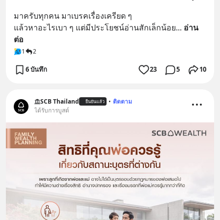
มาครับทุกคน มาเบรคเรื่องเครียด ๆ
แล้วหาอะไรเบา ๆ แต่มีประโยชน์อ่านสักเล็กน้อย
... 
อ่าน
ต่อ
1
2
6 บันทึก
23
5
10
SCB Thailand
•
ติดตาม
ยืนยันแล้ว
ได้รับการบูสต์