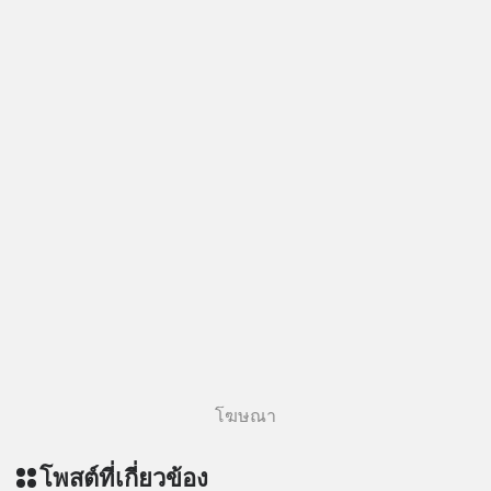
ลงทุน #MissionToTheMoon
#MissionToTheMoonPodcast
โฆษณา
โพสต์ที่เกี่ยวข้อง