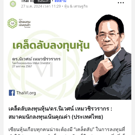
Thai VI
•
ติดตาม
ยืนยันแล้ว
27 ม.ค. 2024 เวลา 11:29 • หุ้น & เศรษฐกิจ
เคล็ดลับลงทุนหุ้น/ดร.นิเวศน์ เหมวชิรวรากร :
สมาคมนักลงทุนเน้นคุณค่า (ประเทศไทย)
เซียนหุ้นเกือบทุกคนน่าจะต้องมี “เคล็ดลับ” ในการลงทุนที่