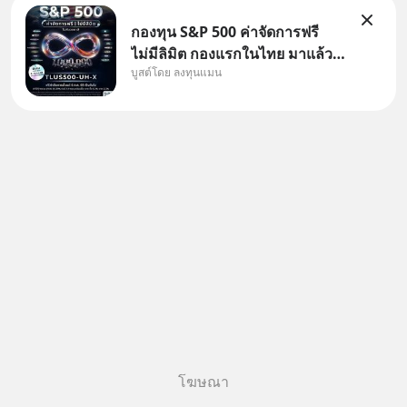
กองทุน S&P 500 ค่าจัดการฟรี
ไม่มีลิมิต กองแรกในไทย มาแล้ว..
บูสต์โดย ลงทุนแมน
กองทุนที่ออกแบบมาเพื่อแก้ Pain
Point ใหญ่ของนักลงทุนไทย
พร้อมกัน 3 เรื่อง
โฆษณา