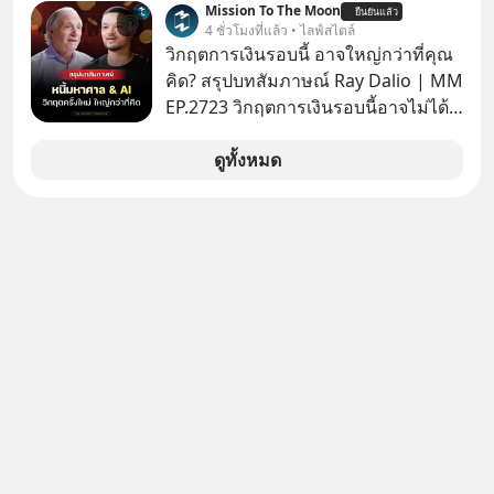
Mission To The Moon
ยืนยันแล้ว
ขายของเหมือนกันทุกอย่าง
4 ชั่วโมงที่แล้ว • ไลฟ์สไตล์
วิกฤตการเงินรอบนี้ อาจใหญ่กว่าที่คุณ
คิด? สรุปบทสัมภาษณ์ Ray Dalio | MM
EP.2723 วิกฤตการเงินรอบนี้อาจไม่ได้
เหมือนทุกครั้งที่เราเคยเจอ เมื่อ Ray
Dalio ชายผู้เคยทำนายวิกฤตเศรษฐกิจ
ดูทั้งหมด
มาแล้วหลายต่อหลายครั้ง ออกมาส่ง
สัญญาณเตือนระเบิดเวลาลูกใหม่ที่
กำลังก่อตัวขึ้น จาก "ระเบิดหนี้สิน
มหาศาล" ผสานเข้ากับ "ฟองสบู่กระแส
AI" ที่ผู้คนกำลังแห่ไล่ราคาอย่างบ้าคลั่ง
บทเรียนจากประวัติศาสตร์ 500 ปี บอก
อะไรเรา? ระเบียบโลกกำลังจะเปลี่ยน
มือไปในทิศทางไหน? และเราควรรับมือ
อย่างไรก่อนที่ทุกอย่างจะสายเกินไป?
ร่วมเจาะลึกบทวิเคราะห์และข้อคิดการ
เงินฉบับ Dalio กันได้ใน EP. นี้
#RayDalio #สรุปบทเรียน #การเงินการ