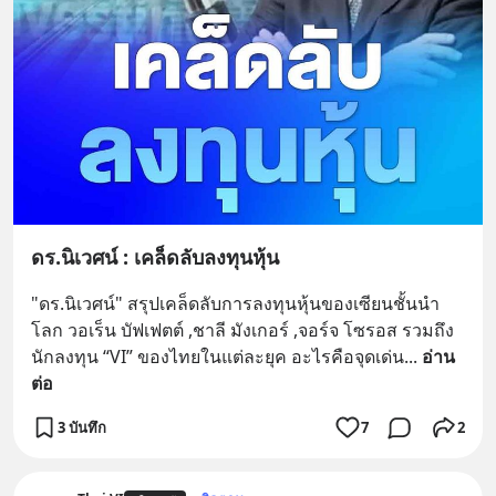
ดร.นิเวศน์ : เคล็ดลับลงทุนหุ้น
"ดร.นิเวศน์" สรุปเคล็ดลับการลงทุนหุ้นของเซียนชั้นนำ
โลก วอเร็น บัฟเฟตต์ ,ชาลี มังเกอร์ ,จอร์จ โซรอส รวมถึง
นักลงทุน “VI” ของไทยในแต่ละยุค อะไรคือจุดเด่น
... 
อ่าน
ต่อ
3 บันทึก
7
2