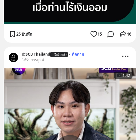
25 บันทึก
15
16
SCB Thailand
•
ติดตาม
ยืนยันแล้ว
ได้รับการบูสต์
1:42