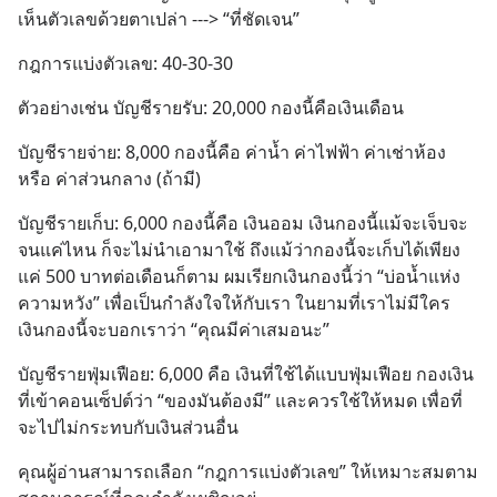
เห็นตัวเลขด้วยตาเปล่า ---> “ที่ชัดเจน”
กฎการแบ่งตัวเลข: 40-30-30
ตัวอย่างเช่น บัญชีรายรับ: 20,000 กองนี้คือเงินเดือน
บัญชีรายจ่าย: 8,000 กองนี้คือ ค่าน้ำ ค่าไฟฟ้า ค่าเช่าห้อง 
หรือ ค่าส่วนกลาง (ถ้ามี)
บัญชีรายเก็บ: 6,000 กองนี้คือ เงินออม เงินกองนี้แม้จะเจ็บจะ
จนแค่ไหน ก็จะไม่นำเอามาใช้ ถึงแม้ว่ากองนี้จะเก็บได้เพียง
แค่ 500 บาทต่อเดือนก็ตาม ผมเรียกเงินกองนี้ว่า “บ่อน้ำแห่ง
ความหวัง” เพื่อเป็นกำลังใจให้กับเรา ในยามที่เราไม่มีใคร 
เงินกองนี้จะบอกเราว่า “คุณมีค่าเสมอนะ”
บัญชีรายฟุ่มเฟือย: 6,000 คือ เงินที่ใช้ได้แบบฟุ่มเฟือย กองเงิน
ที่เข้าคอนเซ็ปต์ว่า “ของมันต้องมี” และควรใช้ให้หมด เพื่อที่
จะไปไม่กระทบกับเงินส่วนอื่น
คุณผู้อ่านสามารถเลือก “กฎการแบ่งตัวเลข” ให้เหมาะสมตาม