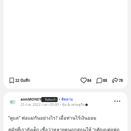
22 บันทึก
84
88
78
aomMONEY
•
ติดตาม
ยืนยันแล้ว
25 ก.พ. 2022 เวลา 05:00 • หุ้น & เศรษฐกิจ
“ดูแล” พ่อแม่กันอย่างไร? เมื่อท่านไร้เงินออม
สมัยที่เรายังเด็ก เชื่อว่าหลายคนถูกสอนให้ ‘กตัญญูต่อพ่อ