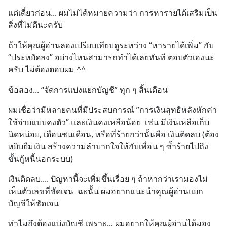
แต่เดี๋ยวก่อน... ผมไม่ได้หมายความว่า การหารายได้เสริมเป็น
สิ่งที่ไม่ดีนะครับ
ถ้าให้คุณผู้อ่านลองเปรียบเทียบดูระหว่าง “หารายได้เพิ่ม” กับ 
“ประหยัดลง” อย่างไหนสามารถทำได้เลยทันที ตอบตัวเองนะ
ครับ ไม่ต้องตอบผม ^^
ข้อสอง... “จัดการแบ่งแยกบัญชี” ทุก ๆ สิ้นเดือน
ผมเชื่อว่ามีหลายคนที่มีประสบการณ์ ”การเงินสุทธิหลังหักค่า
ใช้จ่ายแบบคงตัว” และเงินคงเหลือน้อย  เช่น มีเงินเหลือเก็บ
นิดหน่อย, เดือนชนเดือน, หรือที่ร้ายกว่านั้นคือ เงินติดลบ (ต้อง
หยิบยืมเงิน สร้างความลำบากใจให้กับเพื่อน ๆ ซ้ำร้ายไปถึง
ขั้นกู้หนี้นอกระบบ)
เงินติดลบ.... ปัญหานี้จะเพิ่มขึ้นเรื่อย ๆ ถ้าหากว่าเรามองไม่
เห็นตัวเลขที่ชัดเจน  ฉะนั้น ผมอยากแนะนำคุณผู้อ่านแยก
บัญชีให้ชัดเจน
ทำไมถึงต้องแบ่งบัญชี เพราะ... ผมอยากให้คุณผู้อ่านได้มอง