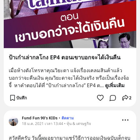
ป้าเก๋าเล่ากลโกง EP4 ตอนเขาบอกจะได้เงินคืน
เมื่อห้างดังโทรหาคุณวิยะดา แจ้งเรื่องเคลมสินค้าแล้ว
บอกว่าจะคืนเงิน คุณวิยะดาจะได้เงินจริง หรือเป็นเรื่องจ้อ
จี้  หาคำตอบได้ที่ “ป้าเก๋าเล่ากลโกง” EP4 ต
... 
ดูเพิ่มเติม
บันทึก
2
Fund Fun 90’s KIDs
•
ติดตาม
18 ม.ค. 2021 เวลา 13:44 • หุ้น & เศรษฐกิจ
สวัสดีครับ วันนี้ผมอยากมาแชร์วิธีการออมเงินฉบับเด็กจบ