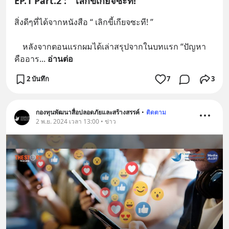
EP.1 Part.2 : “ เลิกขี้เกียจซะที! ”
สิ่งดีๆที่ได้จากหนังสือ “ เลิกขี้เกียจซะที! ”
	หลังจากตอนแรกผมได้เล่าสรุปจากในบทแรก “ปัญหา
คืออาร
... 
อ่านต่อ
2 บันทึก
7
3
กองทุนพัฒนาสื่อปลอดภัยและสร้างสรรค์
•
ติดตาม
2 พ.ย. 2024 เวลา 13:00 • ข่าว