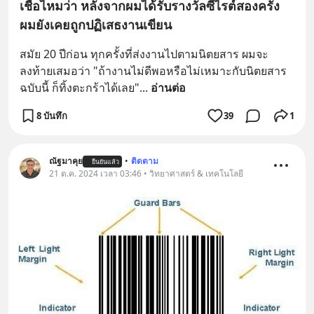
เชื่อไหมว่า หลังจากผมได้รับรางวัลซีไรต์สองครั้ง
ผมยังเคยถูกปฏิเสธงานเขียน
สมัย 20 ปีก่อน ทุกครั้งที่ส่งงานไปตามนิตยสาร ผมจะ
ลงท้ายเสมอว่า "ถ้างานไม่ดีพอหรือไม่เหมาะกับนิตยสาร
ฉบับนี้ ก็ทิ้งตะกร้าได้เลย"
... 
อ่านต่อ
8 บันทึก
39
1
ณัฐมาคุย
•
ติดตาม
ยืนยันแล้ว
21 ต.ค. 2024 เวลา 03:46 • วิทยาศาสตร์ & เทคโนโลยี