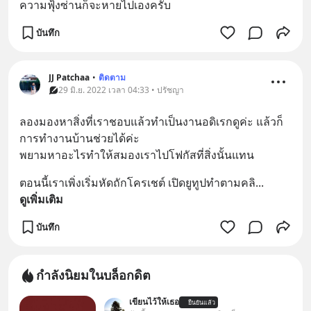
ความฟุ้งซ่านก็จะหายไปเองครับ
บันทึก
JJ Patchaa
•
ติดตาม
29 มิ.ย. 2022 เวลา 04:33 • ปรัชญา
ลองมองหาสิ่งที่เราชอบแล้วทำเป็นงานอดิเรกดูค่ะ แล้วก็
การทำงานบ้านช่วยได้ค่ะ 
พยามหาอะไรทำให้สมองเราไปโฟกัสที่สิ่งนั้นแทน
ตอนนี้เราเพิ่งเริ่มหัดถักโครเชต์ เปิดยูทูปทำตามคลิ
... 
ดูเพิ่มเติม
บันทึก
กำลังนิยมในบล็อกดิต
เขียนไว้ให้เธอ
ยืนยันแล้ว