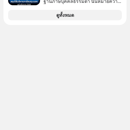
ฐานภาษีบุคคลธรรมดา นั่นหมายความ
นักที่จะลงลึกว่า ถ้าลงทุนใน RMF ควรรู้
ว่าถ้าเรามีกำไร 100,000 บาท
อะไรบ้าง ควรดู ตรงไหน ทำอย่างไร ถึง
ดูทั้งหมด
จะดีกับเรา แล้วเราควรรู้ข้อมูลอะไร
เกี่ยวกับ RMF บ้าง เพื่อให้นำไปใช้ต่อได้
จริง ๆ ลงทุนแมนจะเล่าให้ฟัง