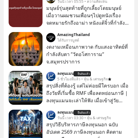
วันนี้ เวลา 05:55 • ความคิดเห็น
มนุษย์รุ่นสุดท้ายที่ถูกเลี้ยงโดยมนุษย์
เมื่อวานผมชวนเพื่อนๆไปดูหนังเรื่อง
จดหมายรักถึงอาม่า หนังแต้จิ๋วที่กำลัง
โด่งดังทั่วโลกอยู่ในตอนนี้ เหตุเกิดจาก
AmazingThailand
ป๊าผมเห็นโปสเตอร์หนังเรื่องนี้หลาย
ได้รับการบูสต์
เดือนก่อนและอยากดูมาก ด้วยเพราะว่า
งดงามเหมือนภาพวาด กับแสงอาทิตย์ที่
อากงก็มาจากเมืองจีน ป๊าก็พูดแต้จิ๋วได้
กำลังลับตา ”วัดอโศการาม”
มีเรื่องราวมีความผูกพันที่ได้ยินตั้งแต่
จ.สมุทรปราการ
เด็ก
ลงทุนแมน
ยืนยันแล้ว
5 ชั่วโมงที่แล้ว • หุ้น & เศรษฐกิจ
สรุปสิ่งที่ต้องรู้ แต่ไม่ค่อยมีใครบอก เมื่อ
ถึงวัยที่เริ่มซื้อ RMF เพื่อลดหย่อนภาษี |
ลงทุนแมนจะเล่าให้ฟัง เมื่อเข้าสู่วัย
ทำงานและเริ่มมีรายได้ถึงเกณฑ์เสีย
ลงทุนแมน
ยืนยันแล้ว
ภาษี หลายคนมักได้รับคำแนะนำให้
วันนี้ เวลา 03:30 • หุ้น & เศรษฐกิจ
ลงทุนใน RMF เพราะนอกจากจะช่วยลด
สรุปวิธีบริหารภาษีลงทุนนอก ฉบับ
หย่อนภาษีได้แล้ว ยังเป็นโอกาสในการ
อัปเดต 2569 ภาษีลงทุนนอก คิดตาม
สร้างความมั่งคั่งระยะยาว แต่น้อยคน