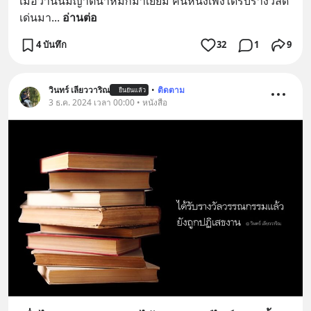
เมื่อวานนี้มีญาติน้ำหมึกมาเยี่ยม คนหนึ่งเพิ่งได้รับรางวัลดี
เด่นมา
... 
อ่านต่อ
4 บันทึก
32
1
9
วินทร์ เลียววาริณ
•
ติดตาม
ยืนยันแล้ว
3 ธ.ค. 2024 เวลา 00:00 • หนังสือ