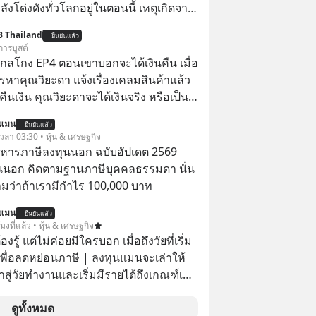
กำลังโด่งดังทั่วโลกอยู่ในตอนนี้ เหตุเกิดจาก
โปสเตอร์หนังเรื่องนี้หลายเดือนก่อนและ
B Thailand
ยืนยันแล้ว
องจีน ป๊า
การบูสต์
๋วได้ มีเรื่องราวมีความผูกพันที่ได้ยินตั้งแต่
่ากลโกง EP4 ตอนเขาบอกจะได้เงินคืน เมื่อ
รหาคุณวิยะดา แจ้งเรื่องเคลมสินค้าแล้ว
ืนเงิน คุณวิยะดาจะได้เงินจริง หรือเป็น
นแมน
ยืนยันแล้ว
จะได้เงินคืน” #ป้าเก๋าเล่ากลโกง
 เวลา 03:30 • หุ้น & เศรษฐกิจ
โกง #อยู่อย่างยั่งยืน #Cybersecurity
บริหารภาษีลงทุนนอก ฉบับอัปเดต 2569
ยออนไลน์
นนอก คิดตามฐานภาษีบุคคลธรรมดา นั่น
ว่าถ้าเรามีกำไร 100,000 บาท
นแมน
ยืนยันแล้ว
โมงที่แล้ว • หุ้น & เศรษฐกิจ
ต้องรู้ แต่ไม่ค่อยมีใครบอก เมื่อถึงวัยที่เริ่ม
เพื่อลดหย่อนภาษี | ลงทุนแมนจะเล่าให้
ข้าสู่วัยทำงานและเริ่มมีรายได้ถึงเกณฑ์เสีย
จากจะช่วยลดหย่อนภาษีได้แล้ว ยังเป็น
ดูทั้งหมด