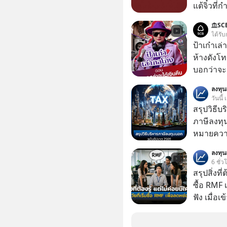
แต้จิ๋วที่
ป๊าผมเห็น
SC
อยากดูมาก ด้วยเพราะว่าอากงก็มาจากเมื
ได้รับ
ก็พูดแต้จิ
ป้าเก๋าเล
เด็ก
ห้างดังโท
บอกว่าจะค
เรื่องจ้อจี้ หาคำตอบได้ที่ “ป้าเก๋าเล่ากลโกง” EP4
ลงทุ
ตอน “เขาบอกว่า
วันนี้
#แก้เกมกล
สรุปวิธี
#เตือนภั
ภาษีลงทุ
หมายความ
ลงทุ
6 ชั่ว
สรุปสิ่งที่
ซื้อ RMF 
ฟัง เมื่อเ
ภาษี หลายคนมักได้รับคำแนะนำให้ลงทุนใน RMF
เพราะนอก