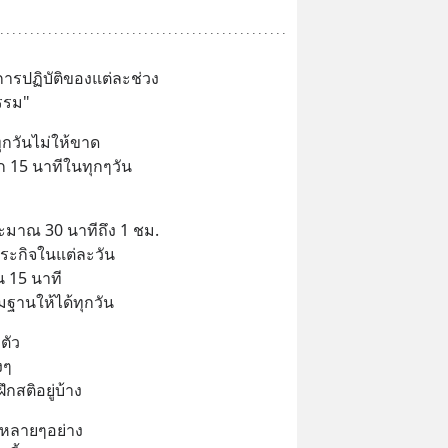
ารปฏิบัติของแต่ละช่วง
ธรรม"
ิทุกวันไม่ให้ขาด
าก 15 นาทีในทุกๆวัน
ประมาณ 30 นาทีถึง 1 ชม.
ระกิจในแต่ละวัน
น 15 นาที
มฐานให้ได้ทุกวัน
กตัว
งๆ
ึกสติอยู่บ้าง
รหลายๆอย่าง