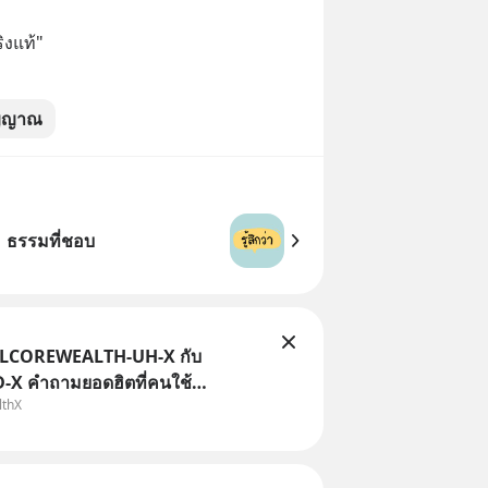
ิงแท้"
ิญญาณ
ธรรมที่ชอบ
TLCOREWEALTH-UH-X กับ
X คำถามยอดฮิตที่คนใช้
lthX
ถามเข้ามา