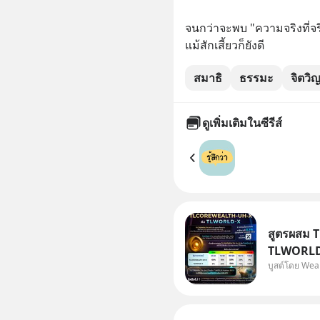
จนกว่าจะพบ "ความจริงที่จร
แม้สักเสี้ยวก็ยังดี
สมาธิ
ธรรมะ
จิตว
ดูเพิ่มเติมในซีรีส์
สูตรผสม 
TLWORLD-
บูสต์โดย Wea
WealthX 