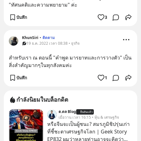
"ทัศนคติและความพยายาม" ค่ะ
บันทึก
3
KhunSiri
•
ติดตาม
19 ธ.ค. 2022 เวลา 08:38 • ธุรกิจ
สำหรับเรา ณ ตอนนี้ "คำพูด มารยาทและการวางตัว" เป็น
สิ่งสำคัญมากๆในทุกสังคมค่ะ
บันทึก
1
กำลังนิยมในบล็อกดิต
ด.ดล Blog
ยืนยันแล้ว
เมื่อวาน เวลา 16:15 • หุ้น & เศรษฐกิจ
หรือจีนจะเป็นผู้ชนะ? สมรภูมิชิปรุ่นเก่า
ที่ชี้ชะตาเศรษฐกิจโลก | Geek Story
EP832 ผมว่าหลายท่านอาจจะคิดว่า