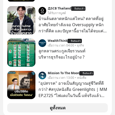
สงครามชิปมีแค่เรื่อง AI ล้ำๆ ใช่ไหม?
SCB Thailand
ยืนยันแล้ว
คิดใหม่ได้เลยครับ! ในขณะที่โลกโฟกัส
ได้รับการบูสต์
ชิป 3 นาโนเมตร แต่จีนกำลังเดินเกมที่
บ้านล้นตลาดหนักแค่ไหน? ตลาดที่อยู่
น่ากลัวกว่า โดยการเข้ายึดครองตลาด
อาศัยไทยกำลังเจอ Oversupply หนัก
‘Legacy Chips’ หรือชิปรุ่นเก่า ฟังดูไร้
กว่าที่คิด และปัญหานี้อาจไม่ได้จบแค่
ค่า แต่มันคือหัวใจที่ซ่อนอยู่ในรถยนต์
เรื่องเศรษฐกิจ #SCBEIC #อสังหา #บ้าน
WealthThink
EV, อุปกรณ์การแพทย์ ไปจนถึง
ยืนยันแล้ว
ล้นตลาด #เศรษฐกิจไทย #EICAround
เมื่อวาน เวลา 04:00 • ธุรกิจ
ขีปนาวุธ! จีนกำลังใช้ ‘Playbook’ เดิมที่
#SCBThailand สามารถดูคลิปที่
ลูกหลานตระกูลเจียรวนนท์
เคยใช้ถล่มตลาดโซล่าเซลล์มาแล้ว คือ
youtube ประกอบได้ที่ link :
บริหารธุรกิจอะไรอยู่บ้าง ?
การทุ่มเงินอุดหนุนมหาศาลจนราคาพัง
https://youtube.com/shorts/-
ทลาย ถ้าตะวันตกแก้เกมไม่ได้ อเมริกา
xU9gYcfVJk?feature=share
อาจต้องยอมจำนนและส่งมอบกุญแจ
Mission To The Moon
ยืนยันแล้ว
เมื่อวาน เวลา 13:00 • หนังสือ
ควบคุมโลกฮาร์ดแวร์ให้คู่แข่งอย่าง
"อุปสรรค" อาจเป็นสัญญาณสู่ชีวิตที่ดี
ถาวร สงครามที่โลกมองข้ามนี้ดุเดือด
กว่า? #สรุปหนังสือ Greenlights | MM
แค่ไหน? เลือกฟังกันได้เลยนะครับ อย่า
EP.2725 “ไฟแดงในวันนี้ แท้จริงแล้ว
ลืมกด Follow ติดตาม PodCast ช่อง
อาจเป็นสัญญาณไฟเขียวที่ยังไม่ถึงเวลา
Geek Forever’s Podcast ของผมกัน
เปลี่ยนสี” McConaughey ดาราดาวรุ่ง
ดูทั้งหมด
ด้วยนะครับ 🎧 ฟังผ่าน Spotify :
ในยุคหนึ่ง เคยปฏิเสธเงินค่าตัวหนังรอม