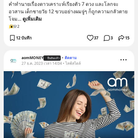
คำทำนายเรื่องดาวเคราะห์เรียงตัว 7 ดวง และโลกจะ
อวสาน เด็กชายวัย 12 ขวบอย่างผมจู่ๆ ก็ถูกความกลัวตาย
โจม
... 
ดูเพิ่มเติม
2
12 บันทึก
37
3
15
aomMONEY
•
ติดตาม
ยืนยันแล้ว
27 ธ.ค. 2023 เวลา 14:04 • ไลฟ์สไตล์