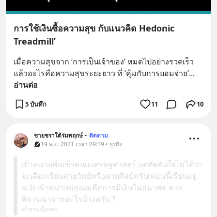
การใช้เงินซื้อความสุข กับแนวคิด Hedonic
Treadmill’
เมื่อความสุขจาก ‘การเป็นเจ้าของ’ หมดไปอย่างรวดเร็ว 
แล้วอะไรคือความสุขระยะยาว ที่ ‘คุ้มกับการยอมจ่าย’
... 
อ่านต่อ
5 บันทึก
11
10
ชายชราใต้ร่มพฤกษ์
•
ติดตาม
19 พ.ย. 2021 เวลา 09:19 • ธุรกิจ
เป้าหมายคือเข้าคณะเศรษฐศาสตร์ แต่ตัดสินใจไม่ได้ว่า
จะเลือกเรียนสายวิทย์หรือสายศิลป์ครับ(ตอนนี้เรียนอยู่
ม.3) เป้าหมายของผมคือการมีเงินในอนาคต ควร
พิจารณาจากอะไรบ้างครับ ?
คำถามนี้ถูกลบ