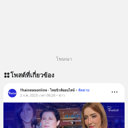
อย่างไร? หากคุณกำลังรู้สึกว่าชีวิตเจอ
หลับมีประสิทธิภาพมากยิ่งขึ้น 📍 สนใจ
แต่ทางตัน ลองเปิดใจฟัง EP. นี้ แล้วคุณ
สั่งซื้อสินค้า Diip CBD 💬 LINE :
จะพบว่า อุปสรรคตรงหน้าอาจเป็นเพียง
@diipgeek 🔗 หรือกดลิงก์
ทางเลี้ยวที่พาคุณไปเจอชีวิตที่ดีกว่าเดิม
https://lin.ee/U91Fzyz
#Greenlights
#MatthewMcConaughey #พัฒนาตัว
เอง #MissionToTheMoon
#missiontothemoonpodcast
โฆษณา
โพสต์ที่เกี่ยวข้อง
Thainewsonline - ไทยนิวส์ออนไลน์
•
ติดตาม
2 ก.พ. 2023 เวลา 06:26 • ข่าว