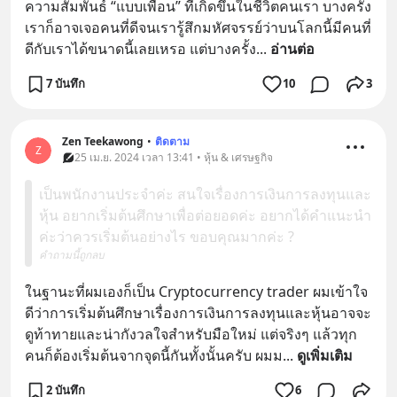
ความสัมพันธ์ “แบบเพื่อน” ที่เกิดขึ้นในชีวิตคนเรา บางครั้ง
เราก็อาจเจอคนที่ดีจนเรารู้สึกมหัศจรรย์ว่าบนโลกนี้มีคนที่
ดีกับเราได้ขนาดนี้เลยเหรอ แต่บางครั้ง
... 
อ่านต่อ
7 บันทึก
10
3
Zen Teekawong
•
ติดตาม
Z
25 เม.ย. 2024 เวลา 13:41 • หุ้น & เศรษฐกิจ
เป็นพนักงานประจำค่ะ สนใจเรื่องการเงินการลงทุนและ
หุ้น อยากเริ่มต้นศึกษาเพื่อต่อยอดค่ะ อยากได้คำแนะนำ
ค่ะว่าควรเริ่มต้นอย่างไร ขอบคุณมากค่ะ ?
คำถามนี้ถูกลบ
ในฐานะที่ผมเองก็เป็น Cryptocurrency trader ผมเข้าใจ
ดีว่าการเริ่มต้นศึกษาเรื่องการเงินการลงทุนและหุ้นอาจจะ
ดูท้าทายและน่ากังวลใจสำหรับมือใหม่ แต่จริงๆ แล้วทุก
คนก็ต้องเริ่มต้นจากจุดนี้กันทั้งนั้นครับ ผมม
... 
ดูเพิ่มเติม
2 บันทึก
6